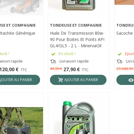
SE ET COMPAGNIE
TONDEUSE ET COMPAGNIE
TONDEUS
RÇU RAPIDE
APERÇU RAPIDE
APER
étachée Générique
Huile De Transmission 80w-
Sacoche P
90 Pour Boites Et Ponts API
GL4/GL5 - 2 L - MinervaOil
tock !
En stock !
Epui
raison rapide
Livraison rapide
Livr
49,90 €
20 648,90 
120,00 €
27,90 €
TTC
TTC
AJOUTER AU PANIER
AJOUTER AU PANIER