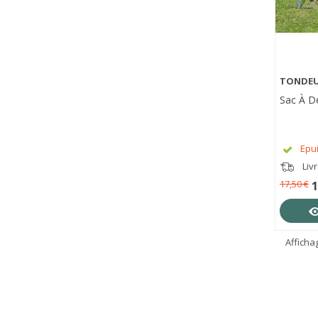
TONDEU
APE
Sac À Dé
Epu
Liv
17,50 €
1
Affichag