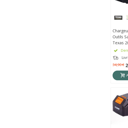
Chargeu
APE
Outils S
Texas 2
Dern
Livr
34,90 €
2