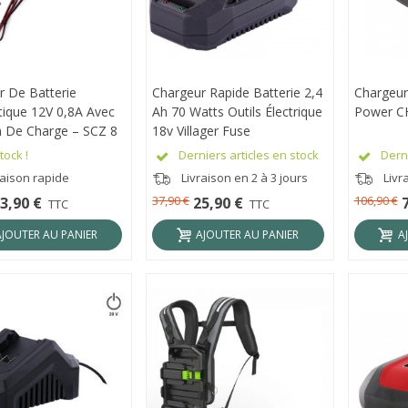
r De Batterie
RÇU RAPIDE
Chargeur Rapide Batterie 2,4
APERÇU RAPIDE
Chargeur
APER
ique 12V 0,8A Avec
Ah 70 Watts Outils Électrique
Power C
n De Charge – SCZ 8
18v Villager Fuse
tock !
Derniers articles en stock
Derni
raison rapide
Livraison en 2 à 3 jours
Livra
37,90 €
106,90 €
3,90 €
25,90 €
TTC
TTC
AJOUTER AU PANIER
AJOUTER AU PANIER
A