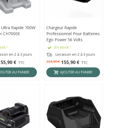
 Ultra Rapide 700W
ÇU RAPIDE
Chargeur Rapide
APERÇU RAPIDE
r CH7000E
Professionnel Pour Batteries
Ego Power 56 Volts
CHX5500E
ock !
En stock !
ison en 2 à 3 jours
Livraison en 2 à 3 jours
224,90 €
155,90 €
155,90 €
TTC
TTC
JOUTER AU PANIER
AJOUTER AU PANIER