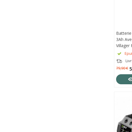
Batterie
APE
3Ah Ave
Villager
Epu
Liv
79,90 €
5