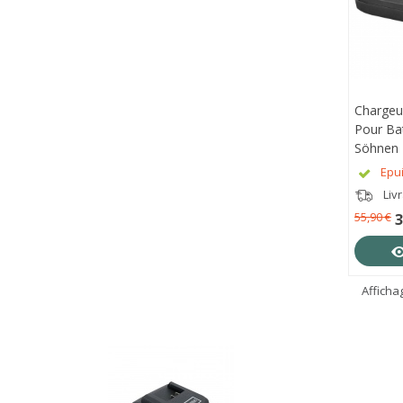
Chargeu
APE
Pour Bat
Söhnen 
Epu
Liv
55,90 €
3
Affichag