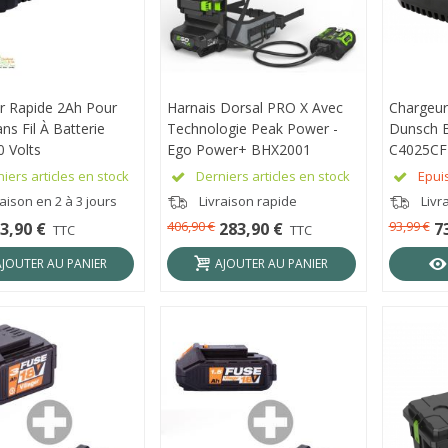
r Rapide 2Ah Pour
RÇU RAPIDE
Harnais Dorsal PRO X Avec
APERÇU RAPIDE
Chargeur
APER
ans Fil À Batterie
Technologie Peak Power -
Dunsch 
0 Volts
Ego Power+ BHX2001
C4025CF
iers articles en stock
Derniers articles en stock
Epui
aison en 2 à 3 jours
Livraison rapide
Livr
406,90 €
93,99 €
3,90 €
283,90 €
7
TTC
TTC
AJOUTER AU PANIER
AJOUTER AU PANIER