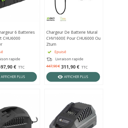
hargeur 6 Batteries
ÇU RAPIDE
Chargeur De Batterie Mural
APERÇU RAPIDE
rt CHU6000
CHV1600E Pour CHU6000 Ou
r
Zturn
sé
Epuisé
aison rapide
Livraison rapide
447,90 €
597,90 €
311,90 €
TTC
TTC
AFFICHER PLUS
AFFICHER PLUS