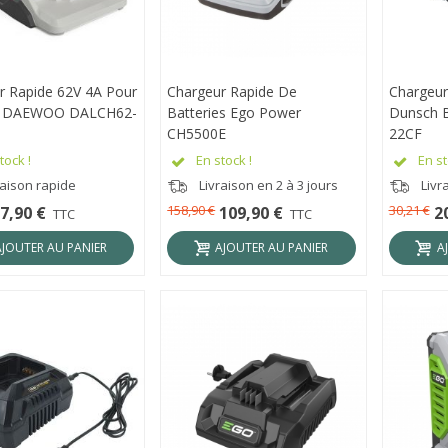
r Rapide 62V 4A Pour
RÇU RAPIDE
Chargeur Rapide De
APERÇU RAPIDE
Chargeur
APER
ie DAEWOO DALCH62-
Batteries Ego Power
Dunsch B
CH5500E
22CF
tock !
En stock !
En st
raison rapide
Livraison en 2 à 3 jours
Livra
158,90 €
30,21 €
7,90 €
109,90 €
2
TTC
TTC
AJOUTER AU PANIER
AJOUTER AU PANIER
A