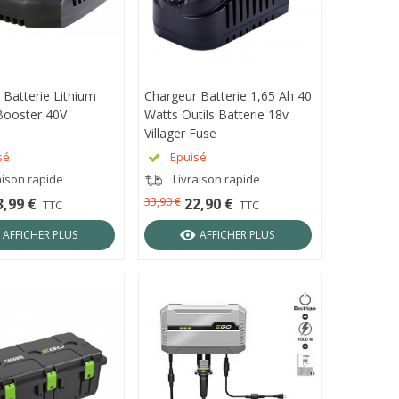
 Batterie Lithium
ÇU RAPIDE
Chargeur Batterie 1,65 Ah 40
APERÇU RAPIDE
Booster 40V
Watts Outils Batterie 18v
Villager Fuse
sé
Epuisé
aison rapide
Livraison rapide
33,90 €
3,99 €
22,90 €
TTC
TTC
AFFICHER PLUS
AFFICHER PLUS