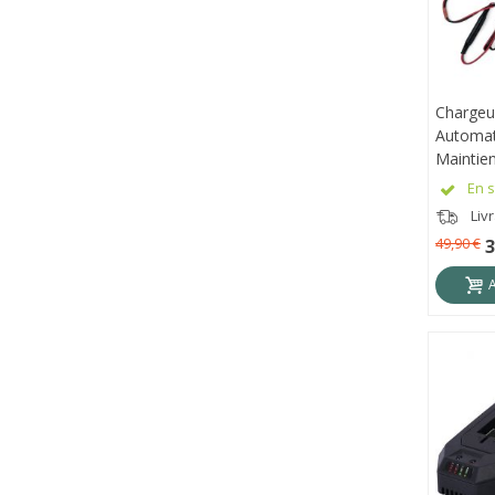
Chargeu
APE
Automat
Maintie
En s
Liv
49,90 €
3