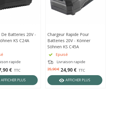
 De Batteries 20V -
ÇU RAPIDE
Chargeur Rapide Pour
APERÇU RAPIDE
Söhnen KS C24A
Batteries 20V - Könner
Söhnen KS C45A
sé
Epuisé
aison rapide
Livraison rapide
35,90 €
7,90 €
24,90 €
TTC
TTC
AFFICHER PLUS
AFFICHER PLUS