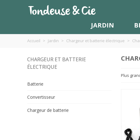
JARDIN
B
Accueil
>
Jardin
>
Chargeur et batterie électrique
>
Cha
CHAR
CHARGEUR ET BATTERIE
ÉLECTRIQUE
Plus gran
Batterie
Convertisseur
Chargeur de batterie