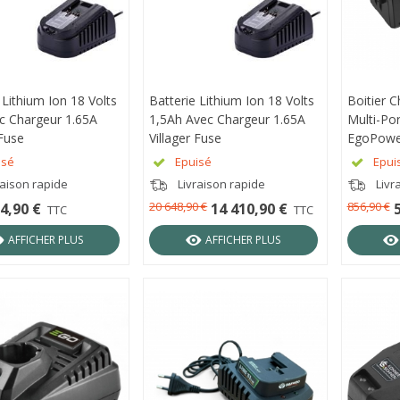
 Lithium Ion 18 Volts
RÇU RAPIDE
Batterie Lithium Ion 18 Volts
APERÇU RAPIDE
Boitier C
APER
c Chargeur 1.65A
1,5Ah Avec Chargeur 1.65A
Multi-Po
 Fuse
Villager Fuse
EgoPowe
isé
Epuisé
Epui
raison rapide
Livraison rapide
Livr
20 648,90 €
856,90 €
4,90 €
14 410,90 €
TTC
TTC
AFFICHER PLUS
AFFICHER PLUS