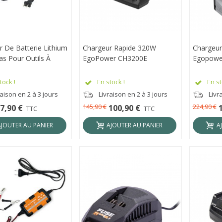
r De Batterie Lithium
RÇU RAPIDE
Chargeur Rapide 320W
APERÇU RAPIDE
Chargeur
APER
as Pour Outils À
EgoPower CH3200E
Egopowe
tock !
En stock !
En st
aison en 2 à 3 jours
Livraison en 2 à 3 jours
Livra
145,90 €
224,90 €
7,90 €
100,90 €
TTC
TTC
AJOUTER AU PANIER
AJOUTER AU PANIER
A