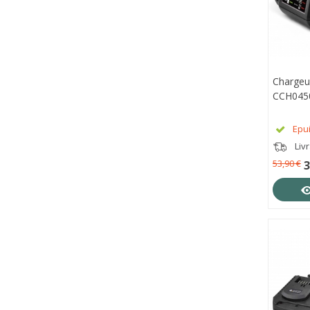
Chargeu
APE
CCH045
Epu
Liv
53,90 €
3