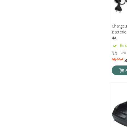
Chargeu
APE
Batter
4A
En s
Liv
98,90 €
3