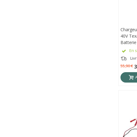
Chargeu
APE
40V Tex
Batterie
En s
Livr
55,90 €
3