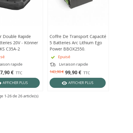
r Double Rapide
RÇU RAPIDE
Coffre De Transport Capacité
APERÇU RAPIDE
teries 20V - Könner
5 Batteries Arc Lithium Ego
KS C35A-2
Power BBOX2550.
isé
Epuisé
raison rapide
Livraison rapide
143,90 €
7,90 €
99,90 €
TTC
TTC
AFFICHER PLUS
AFFICHER PLUS
e 1-26 de 26 article(s)