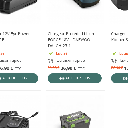
r 12V EgoPower
RÇU RAPIDE
Chargeur Batterie Lithium U-
APERÇU RAPIDE
Chargeur
APER
0E
FORCE 18V - DAEWOO
Könner 
DALCH-25-1
isé
Epuisé
Epui
raison rapide
Livraison rapide
Livr
39,90 €
26,90 €
6,90 €
26,90 €
1
TTC
TTC
AFFICHER PLUS
AFFICHER PLUS