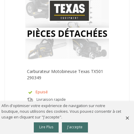
Carburateur Motobineuse Texas TX501
290349
Epuisé
Livraison rapide
Afin d'optimiser votre expérience de navigation sur notre
39,50 €
TTC
boutique, nous utilisons des cookies. Vous pouvez consentir à cet
×
usage en cliquant sur "J'accepte".
AFFICHER PLUS
0
Lire Plus
J'accepte
Colonne gauche
Panier
Haut
Affichage 1-26 de 26 article(s)