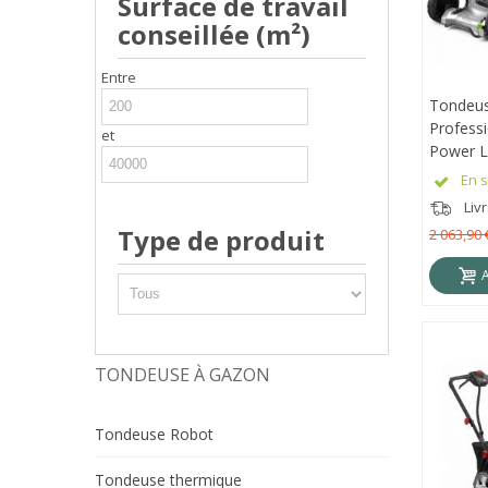
Surface de travail
conseillée (m²)
Entre
Tondeu
APE
Profess
et
Power 
Bluetoo
En s
LMX530
Livr
Type de produit
2 063,90 
TONDEUSE À GAZON
Tondeuse Robot
Tondeuse thermique