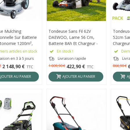
e Mulching
RÇU RAPIDE
Tondeuse Sans Fil 62V
APERÇU RAPIDE
Tondeuse
APER
onnelle Sur Batterie
DAEWOO, Lame 56 Cm,
52cm San
utonomie 1200m²,
Batterie 8Ah Et Chargeur -
Chargeur
53cm - GRIN BM53A-
DALLM62-22SP-K1
iers articles en stock
En stock !
Derni
aison en 3 à 5 jours
Livraison rapide
Livra
€
1 009,90 €
866,90 €
2 148,90 €
422,90 €
TTC
TTC
AJOUTER AU PANIER
AJOUTER AU PANIER
A