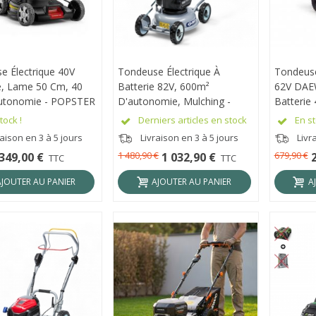
e Électrique 40V
RÇU RAPIDE
Tondeuse Électrique À
APERÇU RAPIDE
Tondeuse 
APER
, Lame 50 Cm, 40
Batterie 82V, 600m²
62V DAE
utonomie - POPSTER
D'autonomie, Mulching -
Batterie 
H-21 PAC
GRIN BM37-82V
DALLM62
tock !
Derniers articles en stock
En st
aison en 3 à 5 jours
Livraison en 3 à 5 jours
Livr
1 480,90 €
679,90 €
349,00 €
1 032,90 €
TTC
TTC
AJOUTER AU PANIER
AJOUTER AU PANIER
A