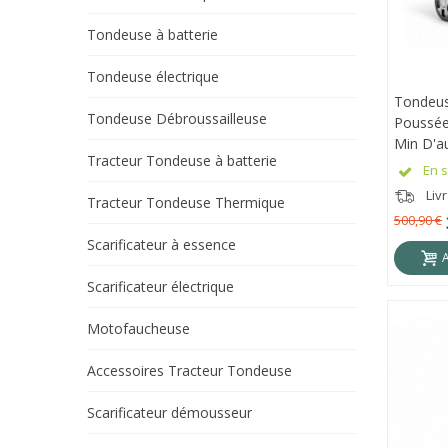
Tondeuse à batterie
Tondeuse électrique
Tondeus
APE
Tondeuse Débroussailleuse
Poussée
Min D'a
Tracteur Tondeuse à batterie
BLM236
En s
Livr
Tracteur Tondeuse Thermique
500,90 €
Scarificateur à essence
Scarificateur électrique
Motofaucheuse
Accessoires Tracteur Tondeuse
Scarificateur démousseur