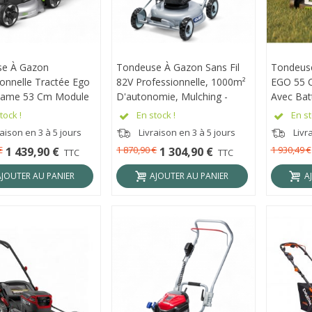
se À Gazon
RÇU RAPIDE
Tondeuse À Gazon Sans Fil
APERÇU RAPIDE
Tondeuse
APER
ionnelle Tractée Ego
82V Professionnelle, 1000m²
EGO 55 
Lame 53 Cm Module
D'autonomie, Mulching -
Avec Batt
th Carter Métal
GRIN BM46-82V
Chargeur
tock !
En stock !
En st
0-SP
SP
aison en 3 à 5 jours
Livraison en 3 à 5 jours
Livr
€
1 870,90 €
1 930,49 €
1 439,90 €
1 304,90 €
TTC
TTC
AJOUTER AU PANIER
AJOUTER AU PANIER
A