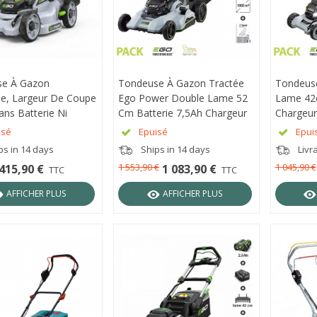
se À Gazon
RÇU RAPIDE
Tondeuse À Gazon Tractée
APERÇU RAPIDE
Tondeus
APER
que, Largeur De Coupe
Ego Power Double Lame 52
Lame 42c
ans Batterie Ni
Cm Batterie 7,5Ah Chargeur
Chargeu
r - Ego Power+
Rapide Inclus LM2135E-SP
SP
isé
Epuisé
Epui
E
ps in 14 days
Ships in 14 days
Livr
1 553,90 €
1 045,90 €
415,90 €
1 083,90 €
TTC
TTC
AFFICHER PLUS
AFFICHER PLUS