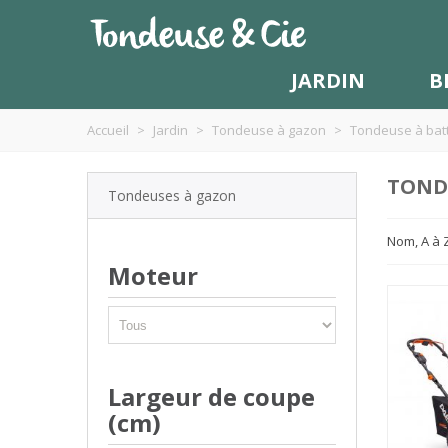
JARDIN
B
Accueil
>
Jardin
>
Tondeuse à gazon
>
Tondeuse à batt
TONDE
Tondeuses à gazon
Nom, A à 
Moteur
Largeur de coupe
(cm)