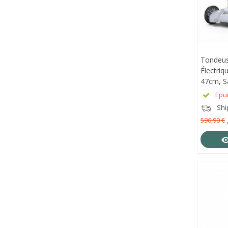
Tondeu
APE
Électri
47cm, S
Chargeu
Epu
LM1910
Shi
596,90 €