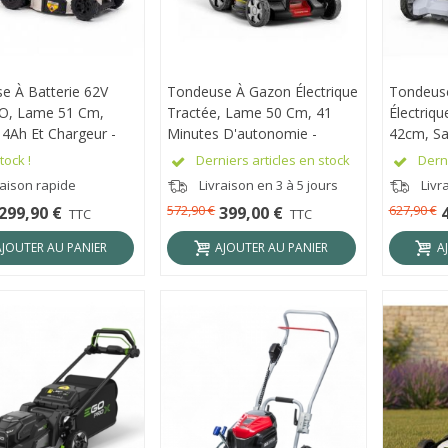
e À Batterie 62V
RÇU RAPIDE
Tondeuse À Gazon Électrique
APERÇU RAPIDE
Tondeus
APER
, Lame 51 Cm,
Tractée, Lame 50 Cm, 41
Électriq
 4Ah Et Chargeur -
Minutes D'autonomie -
42cm, Sa
2BL-20SP-K1
POPSTER BLM236H-S21
Chargeur
tock !
Derniers articles en stock
Derni
PACK
LM1710
raison rapide
Livraison en 3 à 5 jours
Livr
572,90 €
627,90 €
299,90 €
399,00 €
TTC
TTC
AJOUTER AU PANIER
AJOUTER AU PANIER
A