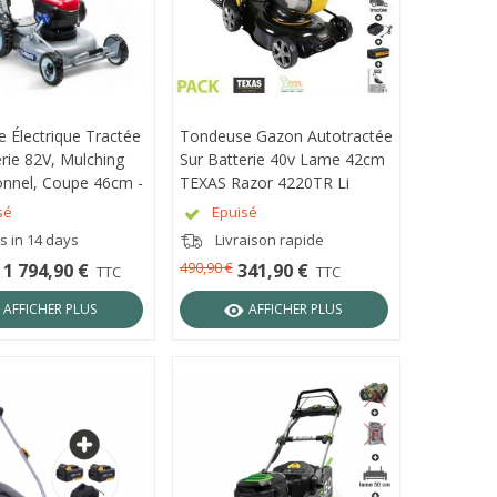
 Électrique Tractée
ÇU RAPIDE
Tondeuse Gazon Autotractée
APERÇU RAPIDE
rie 82V, Mulching
Sur Batterie 40v Lame 42cm
onnel, Coupe 46cm -
TEXAS Razor 4220TR Li
46A-82V
sé
Epuisé
s in 14 days
Livraison rapide
490,90 €
1 794,90 €
341,90 €
TTC
TTC
AFFICHER PLUS
AFFICHER PLUS