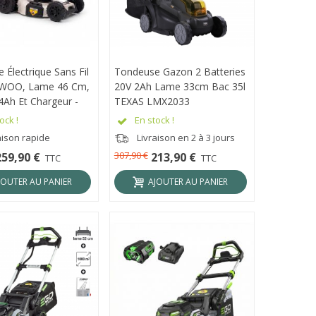
Électrique Sans Fil
ÇU RAPIDE
Tondeuse Gazon 2 Batteries
APERÇU RAPIDE
WOO, Lame 46 Cm,
20V 2Ah Lame 33cm Bac 35l
4Ah Et Chargeur -
TEXAS LMX2033
-18SP-K1
ock !
En stock !
aison rapide
Livraison en 2 à 3 jours
307,90 €
259,90 €
213,90 €
TTC
TTC
JOUTER AU PANIER
AJOUTER AU PANIER