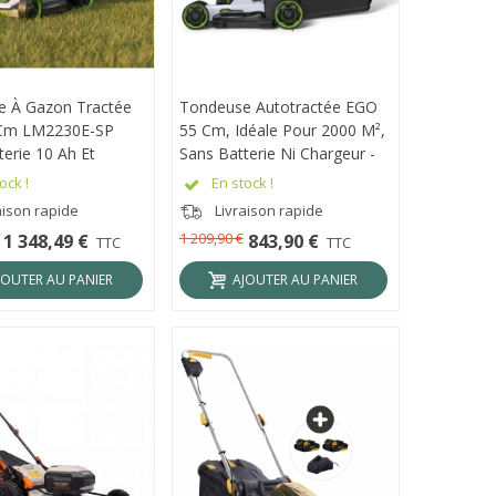
 À Gazon Tractée
ÇU RAPIDE
Tondeuse Autotractée EGO
APERÇU RAPIDE
Cm LM2230E-SP
55 Cm, Idéale Pour 2000 M²,
erie 10 Ah Et
Sans Batterie Ni Chargeur -
 Rapide - LM2236E-
LM2230E-SP
ock !
En stock !
aison rapide
Livraison rapide
1 209,90 €
1 348,49 €
843,90 €
TTC
TTC
JOUTER AU PANIER
AJOUTER AU PANIER