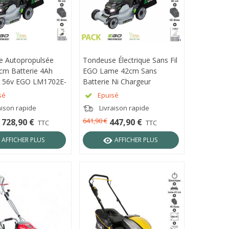
e Autopropulsée
ÇU RAPIDE
Tondeuse Électrique Sans Fil
APERÇU RAPIDE
m Batterie 4Ah
EGO Lame 42cm Sans
r 56v EGO LM1702E-
Batterie Ni Chargeur
sé
Epuisé
aison rapide
Livraison rapide
641,90 €
728,90 €
447,90 €
TTC
TTC
AFFICHER PLUS
AFFICHER PLUS