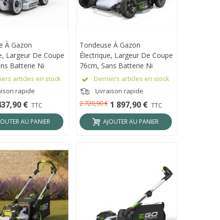
e À Gazon
ÇU RAPIDE
Tondeuse À Gazon
APERÇU RAPIDE
ue, Largeur De Coupe
Électrique, Largeur De Coupe
ns Batterie Ni
76cm, Sans Batterie Ni
 - Ego Power+
Chargeur - Ego Power+
ers articles en stock
Derniers articles en stock
E
LMX7600SP
aison rapide
Livraison rapide
2 720,90 €
437,90 €
1 897,90 €
TTC
TTC
JOUTER AU PANIER
AJOUTER AU PANIER