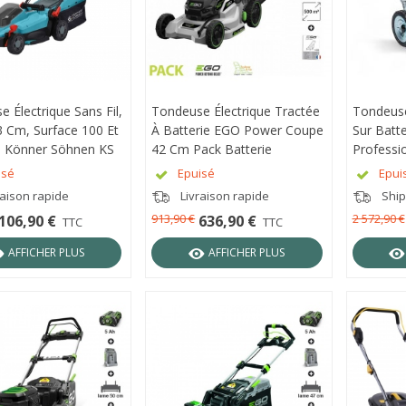
 Électrique Sans Fil,
RÇU RAPIDE
Tondeuse Électrique Tractée
APERÇU RAPIDE
Tondeuse
APER
 Cm, Surface 100 Et
À Batterie EGO Power Coupe
Sur Batte
- Könner Söhnen KS
42 Cm Pack Batterie
Professi
0V
Chargeur - LM1701E-SP
GRIN BM
isé
Epuisé
Epui
raison rapide
Livraison rapide
Ship
913,90 €
2 572,90 €
106,90 €
636,90 €
TTC
TTC
AFFICHER PLUS
AFFICHER PLUS