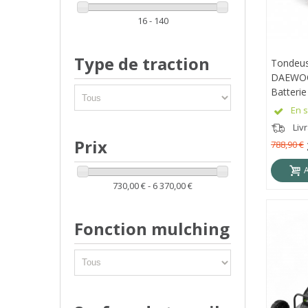
16 - 140
Type de traction
Tondeus
APE
DAEWOO
Batterie
DALLM6
En s
Liv
Prix
788,90 €
730,00 € - 6 370,00 €
Fonction mulching