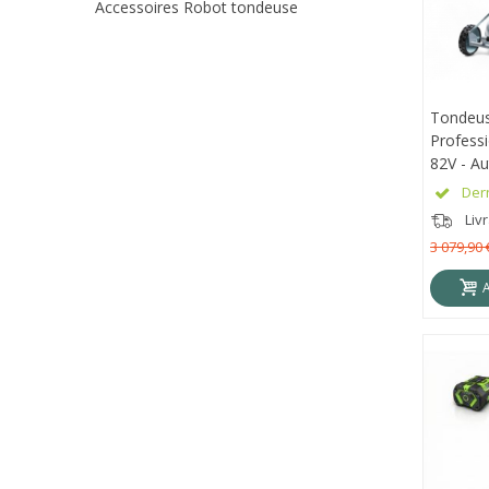
Accessoires Robot tondeuse
Tondeus
APE
Professi
82V - A
Coupe 
Dern
82V
Livr
3 079,90 