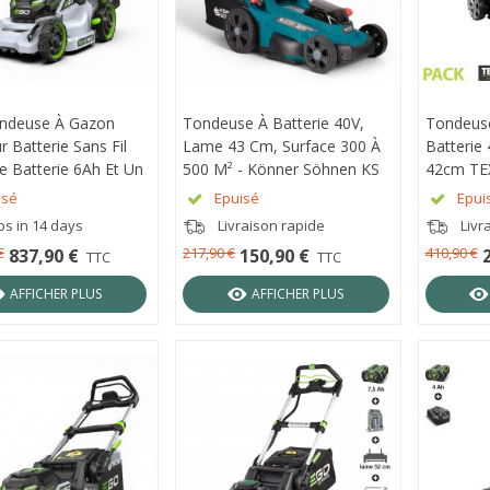
ndeuse À Gazon
RÇU RAPIDE
Tondeuse À Batterie 40V,
APERÇU RAPIDE
Tondeus
APER
 Batterie Sans Fil
Lame 43 Cm, Surface 300 À
Batterie
e Batterie 6Ah Et Un
500 M² - Könner Söhnen KS
42cm TEX
r Rapide - Ego
43LM-40V
isé
Epuisé
Epui
 LM1914E-SP
ps in 14 days
Livraison rapide
Livr
€
217,90 €
410,90 €
837,90 €
150,90 €
TTC
TTC
AFFICHER PLUS
AFFICHER PLUS