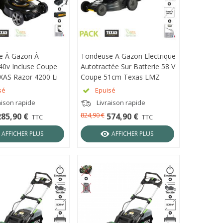
e À Gazon À
ÇU RAPIDE
Tondeuse A Gazon Electrique
APERÇU RAPIDE
 40v Incluse Coupe
Autotractée Sur Batterie 58 V
AS Razor 4200 Li
Coupe 51cm Texas LMZ
5800TR Chargeur Et Batterie
sé
Epuisé
Inclus
aison rapide
Livraison rapide
824,90 €
285,90 €
574,90 €
TTC
TTC
AFFICHER PLUS
AFFICHER PLUS