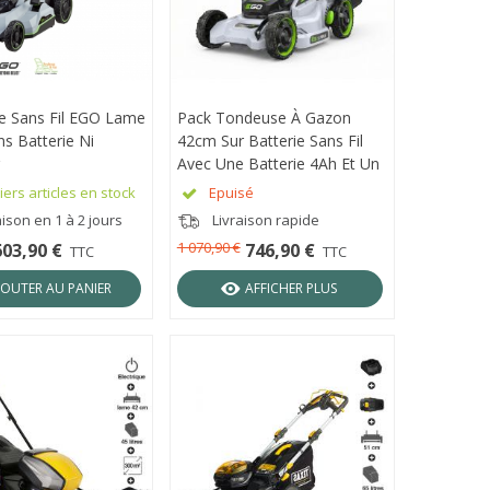
 Sans Fil EGO Lame
ÇU RAPIDE
Pack Tondeuse À Gazon
APERÇU RAPIDE
s Batterie Ni
42cm Sur Batterie Sans Fil
Avec Une Batterie 4Ah Et Un
Chargeur Rapide - Ego
ers articles en stock
Epuisé
Power+ LM1712E-SP
ison en 1 à 2 jours
Livraison rapide
1 070,90 €
603,90 €
746,90 €
TTC
TTC
JOUTER AU PANIER
AFFICHER PLUS