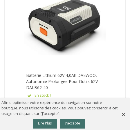
Batterie Lithium 62V 4,0Ah DAEWOO,
Autonomie Prolongée Pour Outils 62V -
DALB62-40
En stock !
Afin d'optimiser votre expérience de navigation sur notre
Livraison rapide
boutique, nous utilisons des cookies. Vous pouvez consentir à cet
157,90 €
66,90 €
TTC
×
usage en cliquant sur "J'accepte".
0
AJOUTER AU PANIER
Lire Plus
J'accepte
Colonne gauche
Panier
Haut