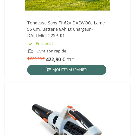
Tondeuse Sans Fil 62V DAEWOO, Lame
56 Cm, Batterie 8Ah Et Chargeur -
DALLM62-22SP-K1
En stock !
Livraison rapide
1 009,90 €
422,90 €
TTC
AJOUTER AU PANIER