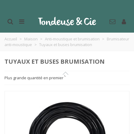
Accueil
>
Maison
>
Anti-moustique et brumisation
>
Brumisateur
anti-moustique
>
Tuyaux et buses brumisation
TUYAUX ET BUSES BRUMISATION
Plus grande quantité en premier