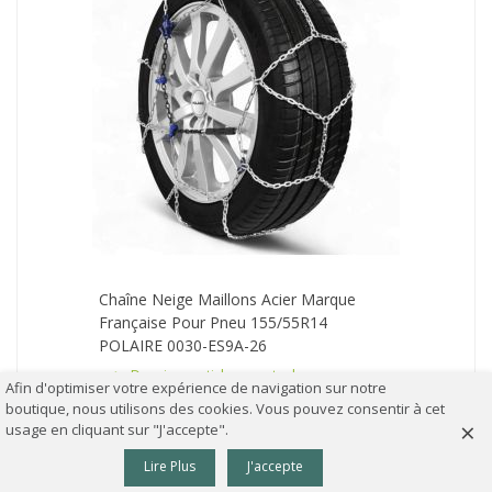
Chaîne Neige Maillons Acier Marque
Française Pour Pneu 155/55R14
POLAIRE 0030-ES9A-26
Derniers articles en stock
Afin d'optimiser votre expérience de navigation sur notre
Livraison rapide
boutique, nous utilisons des cookies. Vous pouvez consentir à cet
×
usage en cliquant sur "J'accepte".
53,90 €
36,90 €
TTC
0
Lire Plus
J'accepte
AJOUTER AU PANIER
Colonne gauche
Panier
Haut