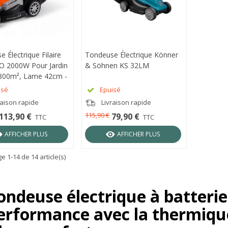
 Électrique Filaire
RÇU RAPIDE
Tondeuse Électrique Könner
APERÇU RAPIDE
 2000W Pour Jardin
& Söhnen KS 32LM
 800m², Lame 42cm -
00EC
isé
Epuisé
raison rapide
Livraison rapide
115,90 €
113,90 €
79,90 €
TTC
TTC
AFFICHER PLUS
AFFICHER PLUS
e 1-14 de 14 article(s)
ondeuse électrique à batterie o
erformance avec la thermiqu