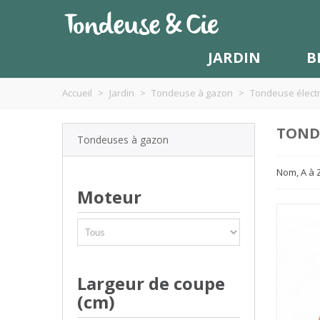
JARDIN
B
Accueil
>
Jardin
>
Tondeuse à gazon
>
Tondeuse élect
TOND
Tondeuses à gazon
Nom, A à 
Moteur
Largeur de coupe
(cm)