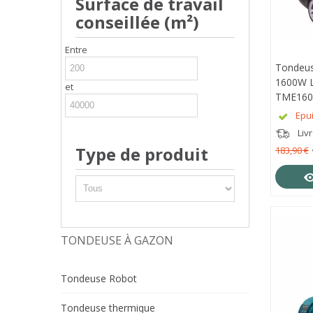
Surface de travail
conseillée (m²)
Entre
Tondeus
APE
1600W 
et
TME160
Epu
Liv
Type de produit
183,90 €
TONDEUSE À GAZON
Tondeuse Robot
Tondeuse thermique