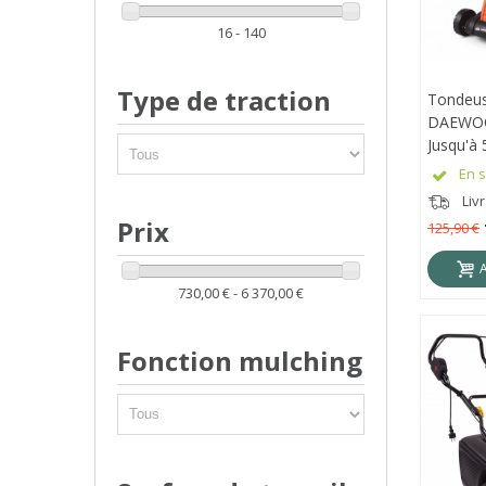
16 - 140
Type de traction
Tondeuse
APE
DAEWOO
Jusqu'à
Sac De 
En s
Livr
Prix
125,90 €
730,00 € - 6 370,00 €
Fonction mulching