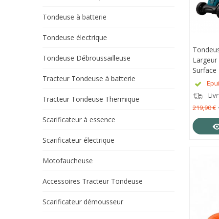
Tondeuse à batterie
Tondeuse électrique
Tondeus
APE
Tondeuse Débroussailleuse
Largeur
Surface
Tracteur Tondeuse à batterie
Könner 
Epu
Liv
Tracteur Tondeuse Thermique
219,90 €
Scarificateur à essence
Scarificateur électrique
Motofaucheuse
Accessoires Tracteur Tondeuse
Scarificateur démousseur