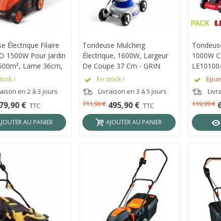
 Électrique Filaire
RÇU RAPIDE
Tondeuse Mulching
APERÇU RAPIDE
Tondeuse
APER
 1500W Pour Jardin
Électrique, 1600W, Largeur
1000W C
 500m², Lame 36cm,
De Coupe 37 Cm - GRIN
LE10100
50L - DLM1700E
EM37
tock !
En stock !
Epui
aison en 2 à 3 jours
Livraison en 3 à 5 jours
Livr
711,90 €
119,99 €
79,90 €
495,90 €
TTC
TTC
AJOUTER AU PANIER
AJOUTER AU PANIER