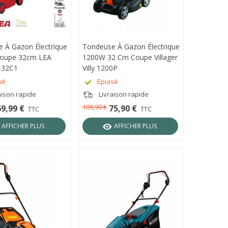
 À Gazon Électrique
ÇU RAPIDE
Tondeuse À Gazon Électrique
APERÇU RAPIDE
oupe 32cm LEA
1200W 32 Cm Coupe Villager
-32C1
Villy 1200P
sé
Epuisé
aison rapide
Livraison rapide
109,90 €
69,99 €
75,90 €
TTC
TTC
AFFICHER PLUS
AFFICHER PLUS