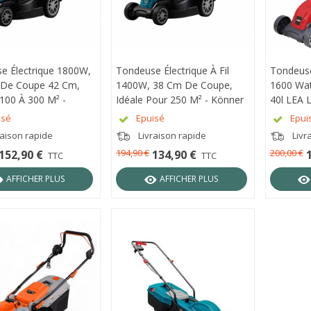
e Électrique 1800W,
RÇU RAPIDE
Tondeuse Électrique À Fil
APERÇU RAPIDE
Tondeuse 
APER
 De Coupe 42 Cm,
1400W, 38 Cm De Coupe,
1600 Wa
 100 À 300 M² -
Idéale Pour 250 M² - Könner
40l LEA 
Söhnen KS 42LM
Söhnen KS 38LM
isé
Epuisé
Epui
raison rapide
Livraison rapide
Livr
194,90 €
200,00 €
152,90 €
134,90 €
TTC
TTC
AFFICHER PLUS
AFFICHER PLUS