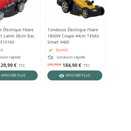
Électrique Filaire
ÇU RAPIDE
Tondeuse Électrique Filaire
APERÇU RAPIDE
tt Lame 38cm Bac
1800W Coupe 44cm TEXAS
LE10160
Smart 4400
sé
Epuisé
aison rapide
Livraison rapide
265,90 €
129,99 €
184,90 €
TTC
TTC
AFFICHER PLUS
AFFICHER PLUS