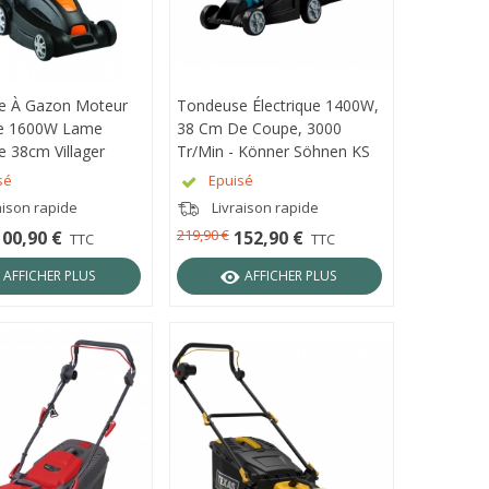
e À Gazon Moteur
ÇU RAPIDE
Tondeuse Électrique 1400W,
APERÇU RAPIDE
ue 1600W Lame
38 Cm De Coupe, 3000
 38cm Villager
Tr/min - Könner Söhnen KS
38LM-BL
sé
Epuisé
aison rapide
Livraison rapide
219,90 €
100,90 €
152,90 €
TTC
TTC
AFFICHER PLUS
AFFICHER PLUS