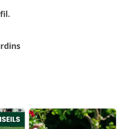
il.
ardins