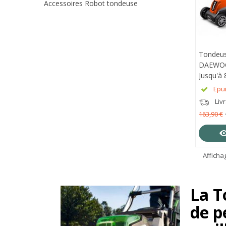
Accessoires Robot tondeuse
Tondeuse
APE
DAEWOO
Jusqu'à
DLMJ20
Epu
Liv
163,90 €
Affichag
La T
de p