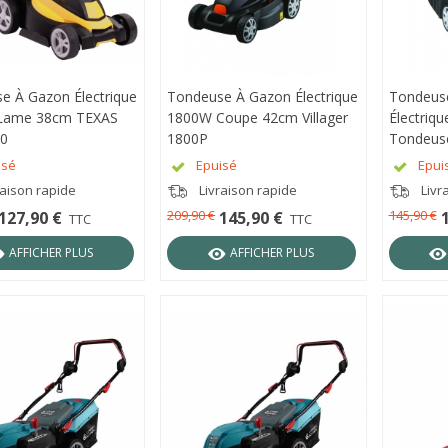
e À Gazon Électrique
RÇU RAPIDE
Tondeuse À Gazon Électrique
APERÇU RAPIDE
Tondeus
APER
Lame 38cm TEXAS
1800W Coupe 42cm Villager
Électriq
0
1800P
Tondeuse
1600P
isé
Epuisé
Epui
raison rapide
Livraison rapide
Livr
209,90 €
145,90 €
127,90 €
145,90 €
TTC
TTC
AFFICHER PLUS
AFFICHER PLUS