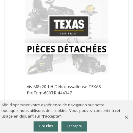
Vis M8x20-LH Débroussailleuse TEXAS
ProTrim-600TR 444347
Afin d'optimiser votre expérience de navigation sur notre
Derniers articles en stock
boutique, nous utilisons des cookies. Vous pouvez consentir à cet
Livraison rapide
×
usage en cliquant sur "J'accepte".
9,90 €
TTC
0
Lire Plus
J'accepte
Colonne gauche
Panier
Haut
AJOUTER AU PANIER