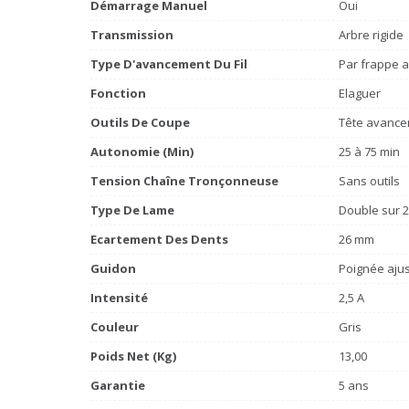
Démarrage Manuel
Oui
Transmission
Arbre rigide
Type D'avancement Du Fil
Par frappe a
Fonction
Elaguer
Outils De Coupe
Tête avancem
Autonomie (min)
25 à 75 min
Tension Chaîne Tronçonneuse
Sans outils
Type De Lame
Double sur 2 
Ecartement Des Dents
26 mm
Guidon
Poignée aju
Intensité
2,5 A
Couleur
Gris
Poids Net (Kg)
13,00
Garantie
5 ans