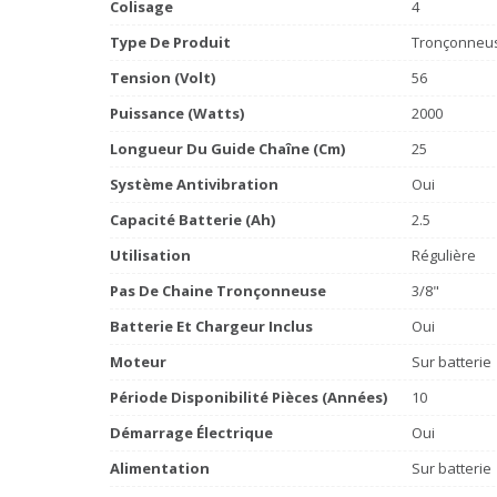
Colisage
4
Type De Produit
Tronçonneus
Tension (volt)
56
Puissance (watts)
2000
Longueur Du Guide Chaîne (cm)
25
Système Antivibration
Oui
Capacité Batterie (Ah)
2.5
Utilisation
Régulière
Pas De Chaine Tronçonneuse
3/8"
Batterie Et Chargeur Inclus
Oui
Moteur
Sur batterie
Période Disponibilité Pièces (années)
10
Démarrage Électrique
Oui
Alimentation
Sur batterie