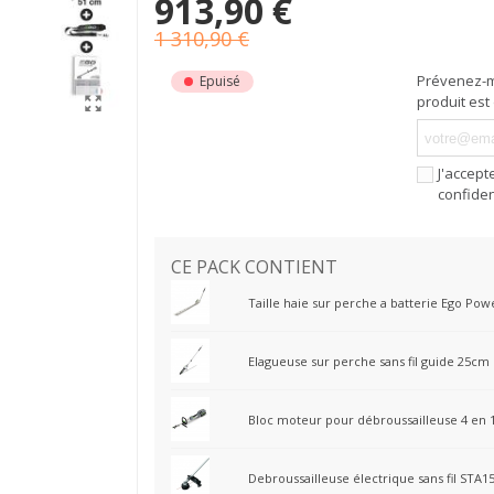
913,90 €
1 310,90 €
Prévenez-m
Epuisé
produit est
J'accept
confiden
CE PACK CONTIENT
Taille haie sur perche a batterie Ego Po
Elagueuse sur perche sans fil guide 25c
Bloc moteur pour débroussailleuse 4 en 
Debroussailleuse électrique sans fil ST