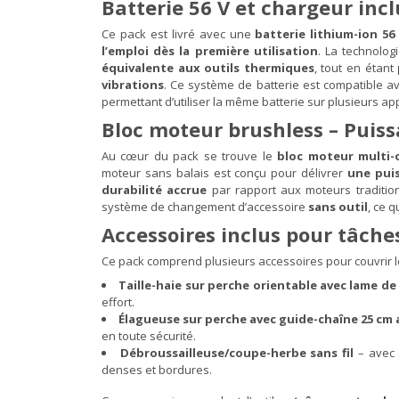
Batterie 56 V et chargeur incl
Ce pack est livré avec une
batterie lithium-ion 56
l’emploi dès la première utilisation
. La technolo
équivalente aux outils thermiques
, tout en étant
vibrations
. Ce système de batterie est compatible 
permettant d’utiliser la même batterie sur plusieurs ap
Bloc moteur brushless – Puiss
Au cœur du pack se trouve le
bloc moteur multi-o
moteur sans balais est conçu pour délivrer
une puis
durabilité accrue
par rapport aux moteurs tradition
système de changement d’accessoire
sans outil
, ce q
Accessoires inclus pour tâche
Ce pack comprend plusieurs accessoires pour couvrir le
Taille-haie sur perche orientable avec lame de
effort.
Élagueuse sur perche avec guide-chaîne 25 cm 
en toute sécurité.
Débroussailleuse/coupe-herbe sans fil
– avec s
denses et bordures.