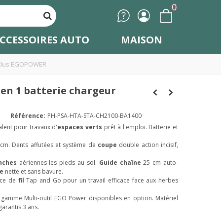
0
CCESSOIRES AUTO
MAISON
 inclus EGOPOWER
 en 1 batterie chargeur
Référence:
PH-PSA-HTA-STA-CH2100-BA1400
lent pour travaux d'
espaces verts
prêt à l'emploi. Batterie et
cm. Dents affutées et système de
coupe
double action incisif,
nches
aériennes les pieds au sol.
Guide chaîne
25 cm auto-
pe
nette et sans bavure.
nce de
fil
Tap and Go pour un travail efficace face aux herbes
a gamme Multi-outil EGO Power disponibles en option. Matériel
garantis 3 ans.