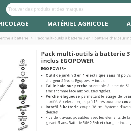
RICOLAGE
MATÉRIEL AGRICOLE
A
rche à batterie
>
Pack multi-outils à batterie 3 en 1 batterie chargeur
Pack multi-outils à batterie 3
inclus EGOPOWER
EGO POWER+
Outil de jardin 3 en 1 électrique sans fil
polyva
chargeur 56 volts Egopower+ inclus.
Taille haie sur perche
orientable à lame de 51 
efficient mme face aux pousses rigides.
Perche élagueuse
permettant le sciage de
bra
lubrifié. Accélération jusqu'à 15 m/s pour une
cou
Rotofil à batterie
coupe 38 cm. Système d'ava
denses.
Plus de travaux possibles avec les éléments de l
garanti 5 ans. Batterie 56V 2,5Ah et chargeur inclus 