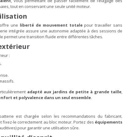
alent
, vous permettant de passer facilement de l’élagage des
haies, tout en conservant une seule unité moteur.
ilisation
s offre une
liberté de mouvement totale
pour travailler sans
tterie intégrée assure une autonomie adaptée à des sessions de
e permet une transition fluide entre différentes tâches.
extérieur
ieur :
s.
ense.
massifs.
articulièrement
adapté aux jardins de petite à grande taille
,
nfort et polyvalence dans un seul ensemble
.
 batterie est chargée selon les recommandations du fabricant.
et fixez-le correctement au bloc moteur. Portez des
équipements
uditives) pour garantir une utilisation sûre.