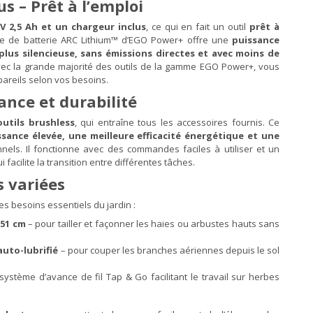
us – Prêt à l’emploi
 V 2,5 Ah et un chargeur inclus
, ce qui en fait un outil
prêt à
gie de batterie ARC Lithium™ d’EGO Power+ offre une
puissance
plus silencieuse, sans émissions directes et avec moins de
avec la grande majorité des outils de la gamme EGO Power+, vous
pareils selon vos besoins.
ance et durabilité
utils brushless
, qui entraîne tous les accessoires fournis. Ce
sance élevée, une meilleure efficacité énergétique et une
nels. Il fonctionne avec des commandes faciles à utiliser et un
ui facilite la transition entre différentes tâches.
s variées
s besoins essentiels du jardin :
 51 cm
– pour tailler et façonner les haies ou arbustes hauts sans
auto-lubrifié
– pour couper les branches aériennes depuis le sol
ystème d’avance de fil Tap & Go facilitant le travail sur herbes