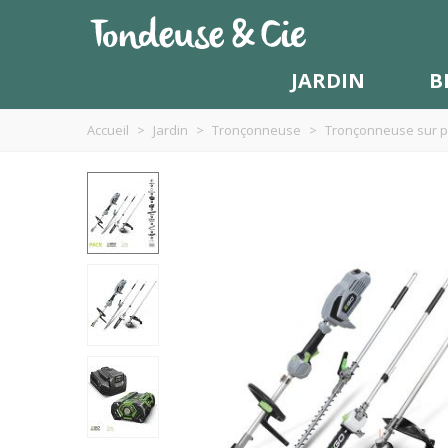
JARDIN
B
Accueil
>
Jardin
>
Tronçonneuse
>
Tronçonneuse sur pe