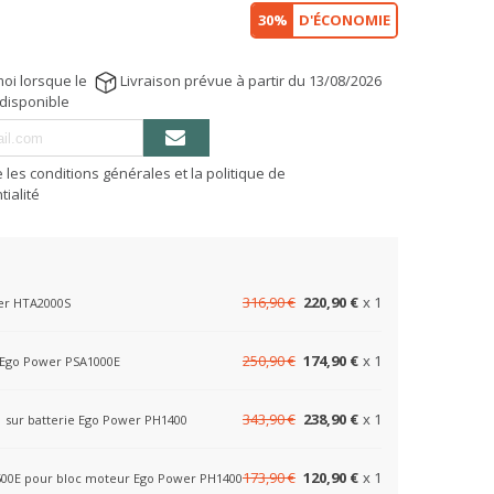
30%
D'ÉCONOMIE
oi lorsque le
Livraison prévue à partir du 13/08/2026
 disponible
e les conditions générales et la politique de
tialité
316,90 €
220,90 €
x 1
wer HTA2000S
250,90 €
174,90 €
x 1
m Ego Power PSA1000E
343,90 €
238,90 €
x 1
1 sur batterie Ego Power PH1400
173,90 €
120,90 €
x 1
A1500E pour bloc moteur Ego Power PH1400