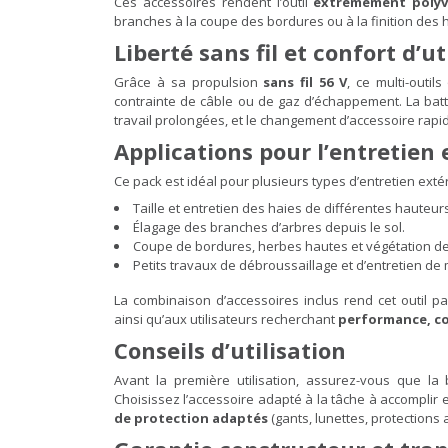
Ces accessoires rendent l’outil
extrêmement polyv
branches à la coupe des bordures ou à la finition des 
Liberté sans fil et confort d’ut
Grâce à sa propulsion
sans fil 56 V
, ce multi-outil
contrainte de câble ou de gaz d’échappement. La ba
travail prolongées, et le changement d’accessoire rapid
Applications pour l’entretien 
Ce pack est idéal pour plusieurs types d’entretien extér
Taille et entretien des haies de différentes hauteur
Élagage des branches d’arbres depuis le sol.
Coupe de bordures, herbes hautes et végétation d
Petits travaux de débroussaillage et d’entretien de 
La combinaison d’accessoires inclus rend cet outil p
ainsi qu’aux utilisateurs recherchant
performance, co
Conseils d’utilisation
Avant la première utilisation, assurez-vous que la
Choisissez l’accessoire adapté à la tâche à accomplir 
de protection adaptés
(gants, lunettes, protections a