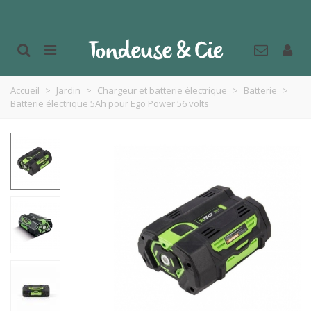
Accueil
>
Jardin
>
Chargeur et batterie électrique
>
Batterie
>
Batterie électrique 5Ah pour Ego Power 56 volts