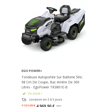
EGO POWER+
Tondeuse Autoportée Sur Batterie 56V,
98 Cm De Coupe, Bac Arrière De 300
Litres - EgoPower TR3801E-B
En stock !
Livraison en 3 à 5 jours
7 121,90 €
4 969,90 €
TTC