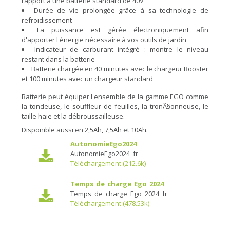
rapport à une batterie standard de 40V
Durée de vie prolongée grâce à sa technologie de
refroidissement
La puissance est gérée électroniquement afin
d'apporter l'énergie nécessaire à vos outils de jardin
Indicateur de carburant intégré : montre le niveau
restant dans la batterie
Batterie chargée en 40 minutes avec le chargeur Booster
et 100 minutes avec un chargeur standard
Batterie peut équiper l'ensemble de la gamme EGO comme
la tondeuse, le souffleur de feuilles, la tronÃ§onneuse, le
taille haie et la débroussailleuse.
Disponible aussi en
2,5Ah
, 7
,5Ah
et
10Ah
.
AutonomieEgo2024
AutonomieEgo2024_fr
Téléchargement (212.6k)
Temps_de_charge_Ego_2024
Temps_de_charge_Ego_2024_fr
Téléchargement (478.53k)