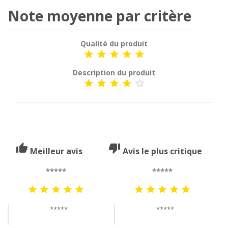
Note moyenne par critère
Qualité du produit





Description du produit





thumb_up
thumb_down
Meilleur avis
Avis le plus critique
*****
*****










*****
*****