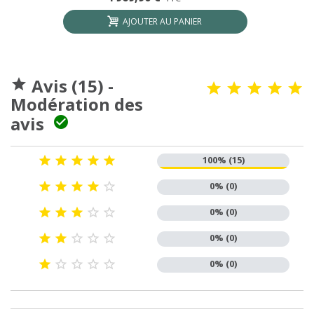
AJOUTER AU PANIER
Avis (15) -

Modération des
avis






100% (15)





0% (0)





0% (0)





0% (0)





0% (0)