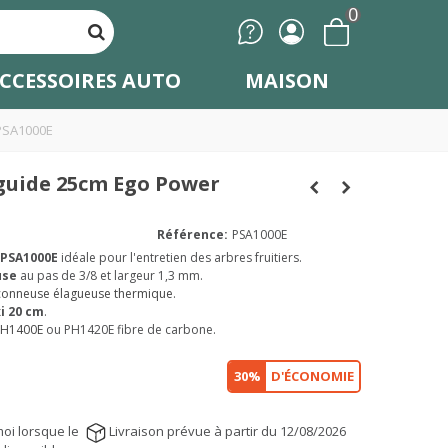
0
CCESSOIRES AUTO
MAISON
 PSA1000E
 guide 25cm Ego Power
Référence:
PSA1000E
PSA1000E
idéale pour l'entretien des arbres fruitiers.
use
au pas de 3/8 et largeur 1,3 mm.
çonneuse élagueuse thermique
.
i 20 cm
.
 PH1400E
ou PH1420E fibre de carbone.
30%
D'ÉCONOMIE
oi lorsque le
Livraison prévue à partir du 12/08/2026