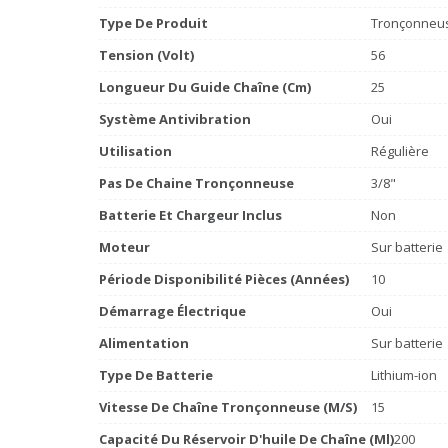
Type De Produit
Tronçonneus
Tension (volt)
56
Longueur Du Guide Chaîne (cm)
25
Système Antivibration
Oui
Utilisation
Régulière
Pas De Chaine Tronçonneuse
3/8"
Batterie Et Chargeur Inclus
Non
Moteur
Sur batterie
Période Disponibilité Pièces (années)
10
Démarrage Électrique
Oui
Alimentation
Sur batterie
Type De Batterie
Lithium-ion
Vitesse De Chaîne Tronçonneuse (m/s)
15
Capacité Du Réservoir D'huile De Chaîne (ml)
200