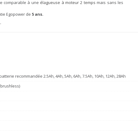
sse comparable à une
élagueuse à moteur 2 temps
mais sans les
ntie Egopower de
5 ans.
.
batterie recommandée 2.5Ah, 4Ah, 5Ah, 6Ah, 7.5Ah, 10Ah, 12Ah, 28Ah
(brushless)