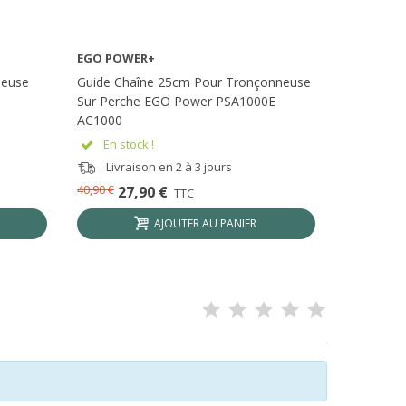
EGO POWER+
EGO POW
AFFICHER PLUS
leuse
Guide Chaîne 25cm Pour Tronçonneuse
Bloc Mote
Sur Perche EGO Power PSA1000E
1 Sur Bat
AC1000
En stock !
Epuis
Livraison en 2 à 3 jours
Livrai
40,90 €
343,90 €
27,90 €
2
TTC
AJOUTER AU PANIER