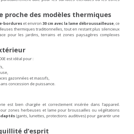
e proche des modèles thermiques
pe-bordures
et environ
30 cm avec la lame débroussailleuse
, ce
uses thermiques traditionnelles, tout en restant plus silencieux
icace pour les jardins, terrains et zones paysagères complexes
xtérieur
E est idéal pour :
s,
euse,
rfaces gazonnées et massifs,
 sans concession de puissance.
erie est bien chargée et correctement insérée dans l’appareil.
l pour zones herbeuses et lame pour broussailles ou végétations
adaptés
(gants, lunettes, protections auditives) pour garantir une
illité d’esprit