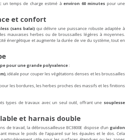
avec un temps de charge estimé à
environ 60 minutes
pour une
ce et confort
ess (sans balai)
qui délivre une puissance robuste adaptée à
 des mauvaises herbes ou de broussailles légères à moyennes.
cacité énergétique et augmente la durée de vie du système, tout en
pe
upe pour une grande polyvalence
:
cm)
, idéale pour couper les végétations denses et les broussailles
 pour les bordures, les herbes proches des massifs et les finitions
nts types de travaux avec un seul outil, offrant une
souplesse
lable et harnais double
ns de travail, la débroussailleuse BC3800E dispose d’un
guidon
sant mieux le poids de l’appareil sur les épaules et le dos. Cela
st particulièrement utile pour les surfaces étendues ou les zones