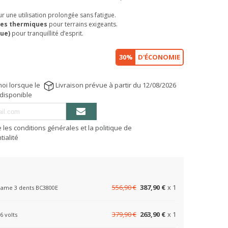
r une utilisation prolongée sans fatigue.
ses thermiques
pour terrains exigeants.
ue)
pour tranquillité d’esprit.
30%
D'ÉCONOMIE
oi lorsque le
Livraison prévue à partir du 12/08/2026
 disponible
e les conditions générales et la politique de
tialité
556,90 €
387,90 €
x 1
 lame 3 dents BC3800E
379,90 €
263,90 €
x 1
6 volts