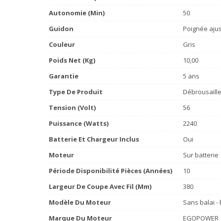
Autonomie (min)
50
Guidon
Poignée aju
Couleur
Gris
Poids Net (Kg)
10,00
Garantie
5 ans
Type De Produit
Débrousaill
Tension (volt)
56
Puissance (watts)
2240
Batterie Et Chargeur Inclus
Oui
Moteur
Sur batterie
Période Disponibilité Pièces (années)
10
Largeur De Coupe Avec Fil (mm)
380
Modèle Du Moteur
Sans balai -
Marque Du Moteur
EGOPOWER