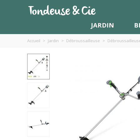
JARDIN
B
Accueil
>
Jardin
>
Débroussailleuse
>
Débroussailleuse