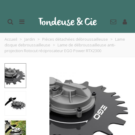
Accueil
>
Jardin
>
Pièces détachées débroussailleuse
>
Lame
disque debroussailleuse
>
Lame de débroussailleuse anti-
projection Rotocut réciprocateur EGO Power RTX2300