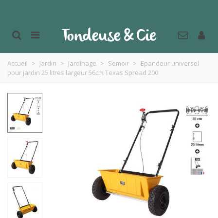
Accueil
>
Jardin
>
Jardinage
>
Semoir
>
Epandeur universel
pour jardin 25 litres largeur 56cm Texas Spread 200