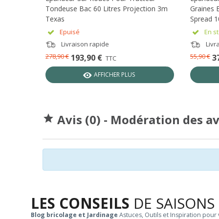
Tondeuse Bac 60 Litres Projection 3m
Graines 
Texas
Spread 1
Epuisé
En st
Livraison rapide
Livra
278,90 €
55,90 €
193,90 €
3
TTC
AFFICHER PLUS
Avis (0) - Modération des a

LES CONSEILS
DE SAISONS
Blog bricolage et Jardinage
Astuces, Outils et Inspiration pour 