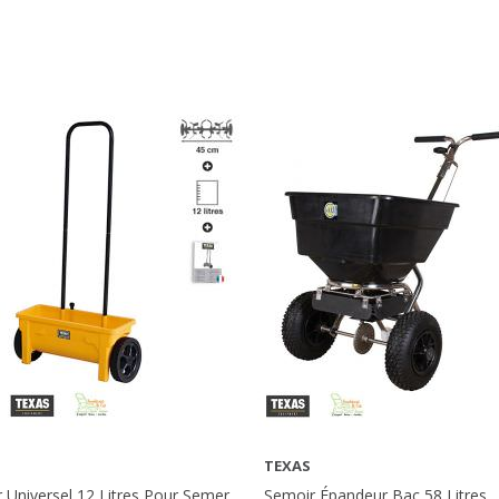
TEXAS
AFFICHER PLUS
AFFICHER PLUS
 Universel 12 Litres Pour Semer
Semoir Épandeur Bac 58 Litres