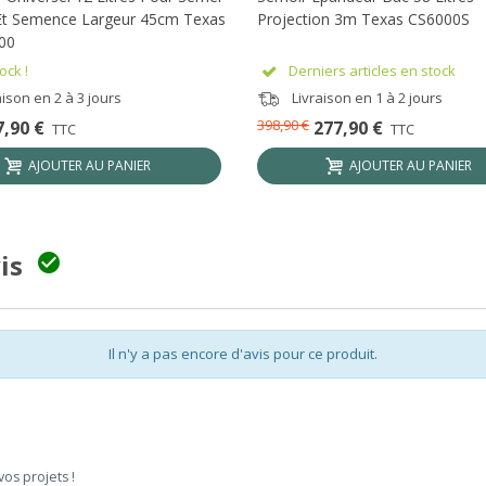
Et Semence Largeur 45cm Texas
Projection 3m Texas CS6000S
00
ock !
Derniers articles en stock
ison en 2 à 3 jours
Livraison en 1 à 2 jours
398,90 €
7,90 €
277,90 €
TTC
TTC
AJOUTER AU PANIER
AJOUTER AU PANIER
vis

Il n'y a pas encore d'avis pour ce produit.
vos projets !