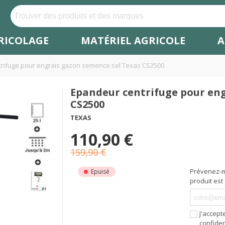
RICOLAGE
MATÉRIEL AGRICOLE
A
rifuge pour engrais gazon semence sel Texas CS2500
Epandeur centrifuge pour eng
CS2500
TEXAS
110,90 €
159,90 €
Prévenez-m
Epuisé
produit est
J'accept
confiden