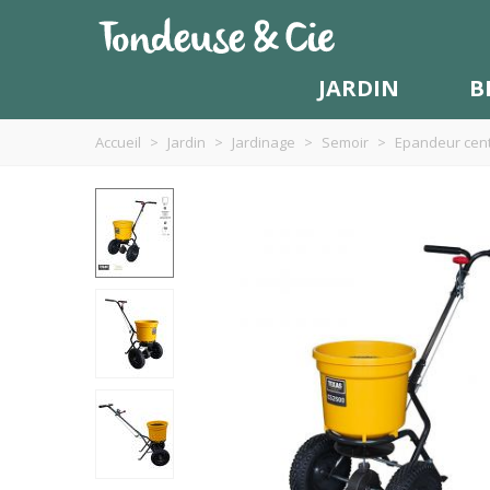
JARDIN
B
Accueil
>
Jardin
>
Jardinage
>
Semoir
>
Epandeur cent