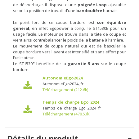
de désherbage. Il dispose d'une
poignée Loop
ajustable
selon la position de travail, d'une
bandoulière
harnais.
Le point fort de ce coupe bordure est
son équilibre
général
, en effet Egopower a conçu le ST1530E pour un
usage facile. Le moteur se trouve dans la tête de coupe et
vient ainsi contrebalancer le poids de la batterie à l'arrière.
Le mouvement de coupe naturel qui est de basculer le
coupe bordure vers l'avant est intensifié et sans effort pour
l'utilisateur.
Le ST1530E bénéficie de la
garantie 5 ans
sur le coupe
bordure.
AutonomieEgo2024
AutonomieEgo2024_fr
Téléchargement (212.6k)
Temps_de_charge_Ego_2024
Temps_de_charge_Ego_2024_fr
Téléchargement (478.53k)
Détails du produit