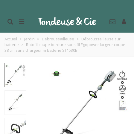
Accueil
>
Jardin
>
Débroussailleuse
>
Débroussailleuse sur
batterie
>
Rotofil coupe bordure sans fil Egopower largeur coupe
38 cm sans chargeur ni batterie ST1530E