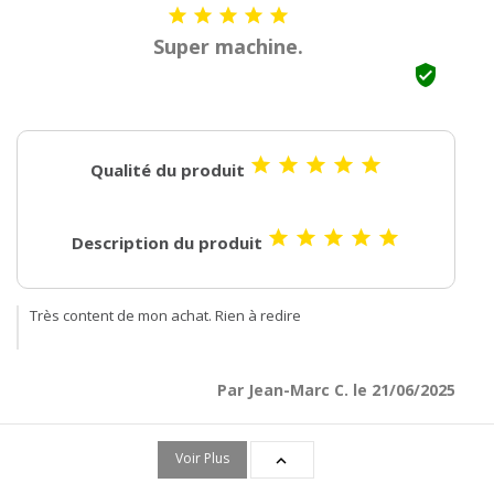





Super machine.






Qualité du produit





Description du produit
Très content de mon achat. Rien à redire
Par Jean-Marc C. le 21/06/2025
Voir Plus
