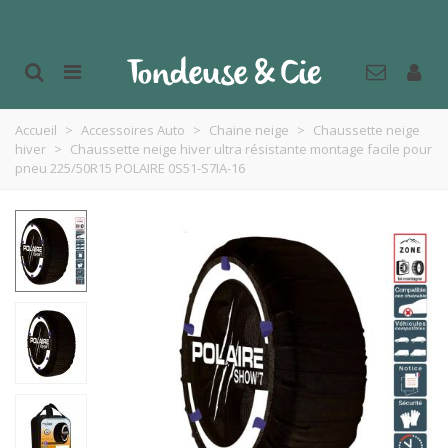
Accueil
>
Accessoires Auto
>
Chaine neige
>
Chaussette neige
hiver
>
Chaussette neige hiver ultra résistante montage facile pour
pneu 225/50R15 POLAIRE 0S51-S7IA-16