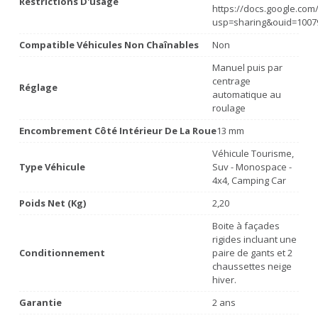
Restrictions D'usage
https://docs.google.co
usp=sharing&ouid=1007
Compatible Véhicules Non Chaînables
Non
Manuel puis par
centrage
Réglage
automatique au
roulage
Encombrement Côté Intérieur De La Roue
13 mm
Véhicule Tourisme,
Type Véhicule
Suv - Monospace -
4x4, Camping Car
Poids Net (Kg)
2,20
Boite à façades
rigides incluant une
Conditionnement
paire de gants et 2
chaussettes neige
hiver.
Garantie
2 ans