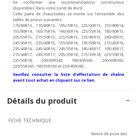
Se conformer aux recommandations constructeur
disponibles dans votre Livret de Bord.
Cette paire de chaussettes se monte sur l'ensemble des
tailles de pneus suivantes :
170/80R13, 170/80R13, 195/70R13, 225/60R13, 155/80R14,
155/80R14, 165/75R14, 190/65R14, 225/55R14, 185/60R15,
205/55R15, 215/50R15, 225/50R15, 235/45R15, 240/45R15,
245/45R15, 235/40R15, 155/65R16, 195/50R16, 215/45R16,
235/40R16, 245/40R16, 245/35R16, 185/45R17, 195/45R17,
215/40R17, 245/35R17, 205/35R18, 215/35R18, 225/30R18,
235/30R18, 200/65R340, 180/65R365, 200/60R365,
220/55R365, 190/55R390 et 230/45R390.
Veuillez consulter la liste d'affectation de chaîne
avant tout achat en cliquant sur ce lien.
Détails du produit
FICHE TECHNIQUE
Notice de pose des