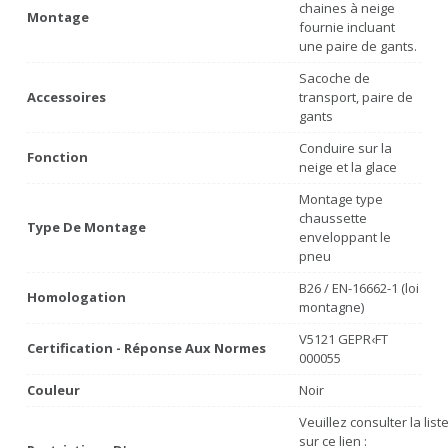
chaines à neige
Montage
fournie incluant
une paire de gants.
Sacoche de
Accessoires
transport, paire de
gants
Conduire sur la
Fonction
neige et la glace
Montage type
chaussette
Type De Montage
enveloppant le
pneu
B26 / EN-16662-1 (loi
Homologation
montagne)
V5121 GEPR‹FT
Certification - Réponse Aux Normes
000055
Couleur
Noir
Veuillez consulter la lis
sur ce lien :