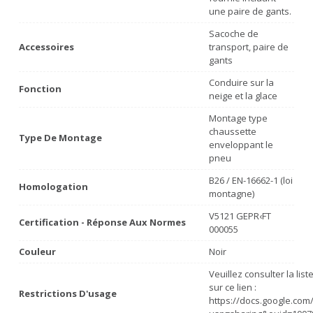
une paire de gants.
Sacoche de
Accessoires
transport, paire de
gants
Conduire sur la
Fonction
neige et la glace
Montage type
chaussette
Type De Montage
enveloppant le
pneu
B26 / EN-16662-1 (loi
Homologation
montagne)
V5121 GEPR‹FT
Certification - Réponse Aux Normes
000055
Couleur
Noir
Veuillez consulter la lis
sur ce lien :
Restrictions D'usage
https://docs.google.co