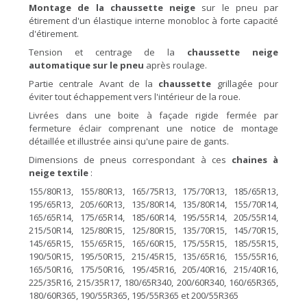
Montage de la chaussette neige
sur le pneu par
étirement d'un élastique interne monobloc à forte capacité
d'étirement.
Tension et centrage de la
chaussette neige
automatique sur le pneu
après roulage.
Partie centrale Avant de la
chaussette
grillagée pour
éviter tout échappement vers l'intérieur de la roue.
Livrées dans une boite à façade rigide fermée par
fermeture éclair comprenant une notice de montage
détaillée et illustrée ainsi qu'une paire de gants.
Dimensions de pneus correspondant à ces
chaines à
neige textile
:
155/80R13, 155/80R13, 165/75R13, 175/70R13, 185/65R13,
195/65R13, 205/60R13, 135/80R14, 135/80R14, 155/70R14,
165/65R14, 175/65R14, 185/60R14, 195/55R14, 205/55R14,
215/50R14, 125/80R15, 125/80R15, 135/70R15, 145/70R15,
145/65R15, 155/65R15, 165/60R15, 175/55R15, 185/55R15,
190/50R15, 195/50R15, 215/45R15, 135/65R16, 155/55R16,
165/50R16, 175/50R16, 195/45R16, 205/40R16, 215/40R16,
225/35R16, 215/35R17, 180/65R340, 200/60R340, 160/65R365,
180/60R365, 190/55R365, 195/55R365 et 200/55R365