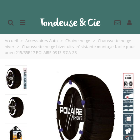
Accueil
>
Accessoires Auto
>
Chaine neige
>
Chaussette neige
hiver
>
Chaussette neige hiver ultra résistante montage facile pour
pneu 215/35R17 POLAIRE 0S13-S7IA-28