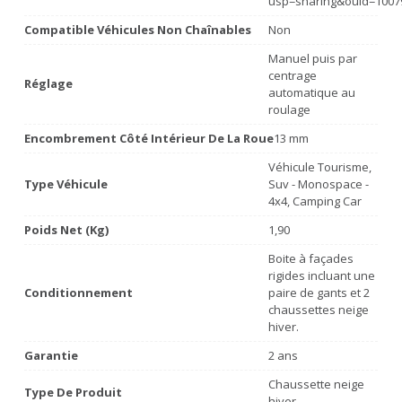
usp=sharing&ouid=1007
Compatible Véhicules Non Chaînables
Non
Manuel puis par
centrage
Réglage
automatique au
roulage
Encombrement Côté Intérieur De La Roue
13 mm
Véhicule Tourisme,
Type Véhicule
Suv - Monospace -
4x4, Camping Car
Poids Net (Kg)
1,90
Boite à façades
rigides incluant une
Conditionnement
paire de gants et 2
chaussettes neige
hiver.
Garantie
2 ans
Chaussette neige
Type De Produit
hiver