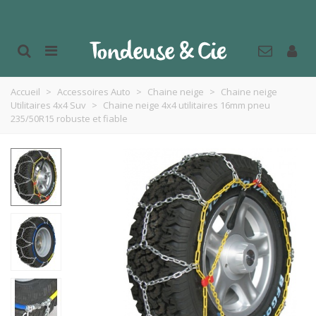
Accueil
>
Accessoires Auto
>
Chaine neige
>
Chaine neige
Utilitaires 4x4 Suv
>
Chaine neige 4x4 utilitaires 16mm pneu
235/50R15 robuste et fiable