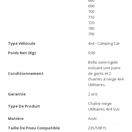
680
690
700
710
720
780
790
Type Véhicule
4x4 - Camping Car
Poids Net (Kg)
9,90
Boîte semi-rigide
incluant une paire
Conditionnement
de gants et 2
chaines à neige 4x4
Utilitaires.
Garantie
2 ans
Chaîne neige
Type De Produit
Utilitaires 4x4 Suv
Matière
Acier
Taille De Pneu Compatible
235/50R15