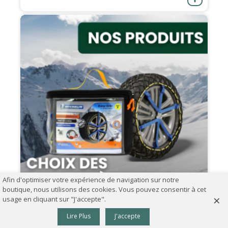
Afin d'optimiser votre expérience de navigation sur notre
boutique, nous utilisons des cookies. Vous pouvez consentir à cet
×
usage en cliquant sur "J'accepte".
0
07.09.2024
Lire Plus
J'accepte
Panier
Haut
Comment choisir ses chaînes à neige ?