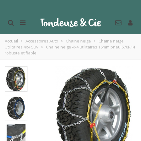
Accueil
>
Accessoires Auto
>
Chaine neige
>
Chaine neige
Utilitaires 4x4 Suv
>
Chaine neige 4x4 utilitaires 16mm pneu 670R14
robuste et fiable