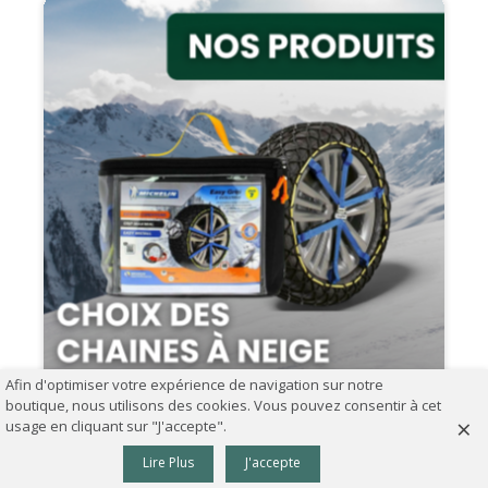
Afin d'optimiser votre expérience de navigation sur notre
boutique, nous utilisons des cookies. Vous pouvez consentir à cet
07.09.2024
×
usage en cliquant sur "J'accepte".
Comment choisir ses chaînes à neige ?
0
Lire Plus
J'accepte
Panier
Haut