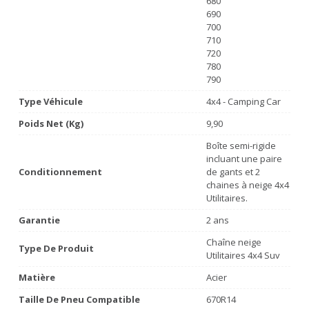
680
690
700
710
720
780
790
Type Véhicule
4x4 - Camping Car
Poids Net (Kg)
9,90
Boîte semi-rigide
incluant une paire
Conditionnement
de gants et 2
chaines à neige 4x4
Utilitaires.
Garantie
2 ans
Chaîne neige
Type De Produit
Utilitaires 4x4 Suv
Matière
Acier
Taille De Pneu Compatible
670R14