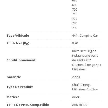
680
690
700
710
720
780
790
Type Véhicule
4x4 - Camping Car
Poids Net (Kg)
9,90
Boîte semi-rigide
incluant une paire
Conditionnement
de gants et 2
chaines à neige 4x4
Utilitaires.
Garantie
2 ans
Chaîne neige
Type De Produit
Utilitaires 4x4 Suv
Matière
Acier
Taille De Pneu Compatible
265/40R20