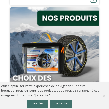
Afin d'optimiser votre expérience de navigation sur notre
boutique, nous utilisons des cookies. Vous pouvez consentir à cet
×
usage en cliquant sur "J'accepte".
0
07.09.2024
Lire Plus
J'accepte
Panier
Haut
Comment choisir ses chaînes à neige ?