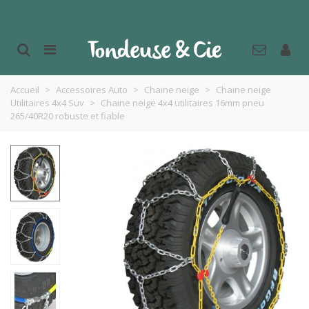
Accueil
>
Accessoires Auto
>
Chaine neige
>
Chaine neige
Utilitaires 4x4 Suv
>
Chaine neige 4x4 utilitaires 16mm pneu
265/40R20 robuste et fiable