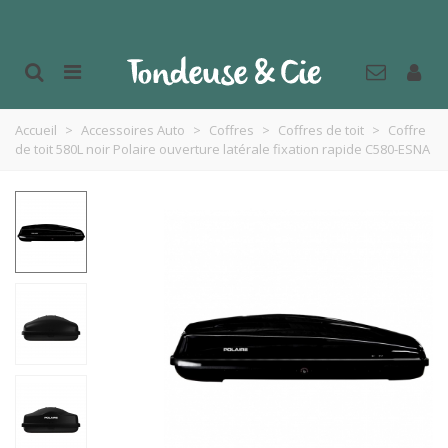
Accueil
>
Accessoires Auto
>
Coffres
>
Coffres de toit
>
Coffre
de toit 580L noir Polaire ouverture latérale fixation rapide C580-ESNA