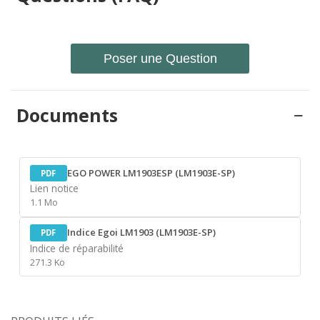
Poser une Question
Documents
EGO POWER LM1903ESP (LM1903E-SP)
PDF
Lien notice
1.1 Mo
Indice Egoi LM1903 (LM1903E-SP)
PDF
Indice de réparabilité
271.3 Ko