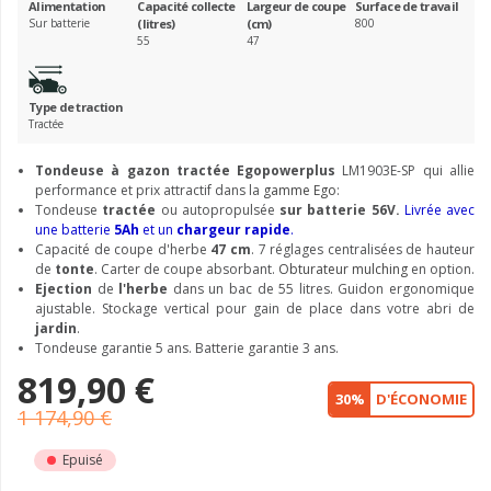
Alimentation
Capacité collecte
Largeur de coupe
Surface de travail
Sur batterie
(litres)
(cm)
800
55
47
Type de traction
Tractée
Tondeuse
à gazon tractée Egopowerplus
LM1903E-SP qui allie
performance et prix attractif dans la
gamme Ego
:
Tondeuse
tractée
ou autopropulsée
sur batterie 56V.
Livrée avec
une batterie
5Ah
et un
chargeur rapide
.
Capacité de coupe d'herbe
47 cm
. 7 réglages centralisées de hauteur
de
tonte
. Carter de coupe absorbant.
Obturateur mulching
en option.
Ejection
de
l'herbe
dans un bac de 55 litres. Guidon ergonomique
ajustable. Stockage vertical pour gain de place dans votre abri de
jardin
.
Tondeuse garantie 5 ans. Batterie garantie 3 ans.
819,90 €
30%
D'ÉCONOMIE
1 174,90 €
Epuisé