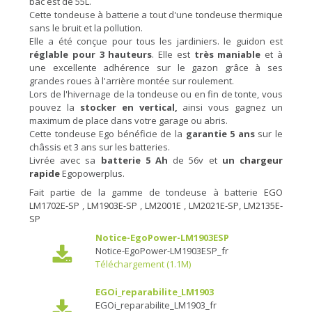
bac est de 55L.
Cette tondeuse à batterie a tout d'une
tondeuse thermique
sans le bruit et la pollution.
Elle a été conçue pour tous les jardiniers. le guidon est
réglable pour 3 hauteurs
. Elle est
très maniable
et à
une excellente adhérence sur le gazon grâce à ses
grandes roues à l'arrière montée sur roulement.
Lors de l'hivernage de la tondeuse ou en fin de tonte, vous
pouvez la
stocker en vertical,
ainsi vous gagnez un
maximum de place dans votre garage ou abris.
Cette tondeuse Ego bénéficie de la
garantie 5 ans
sur le
châssis et 3 ans sur les batteries.
Livrée avec sa
batterie 5 Ah
de 56v et
un c
hargeur
rapide
Egopowerplus.
Fait partie de la gamme de tondeuse à batterie
EGO
LM1702E-SP
,
LM1903E-SP
,
LM2001E
,
LM2021E-SP
,
LM2135E-
SP
Notice-EgoPower-LM1903ESP
Notice-EgoPower-LM1903ESP_fr
Téléchargement (1.1M)
EGOi_reparabilite_LM1903
EGOi_reparabilite_LM1903_fr