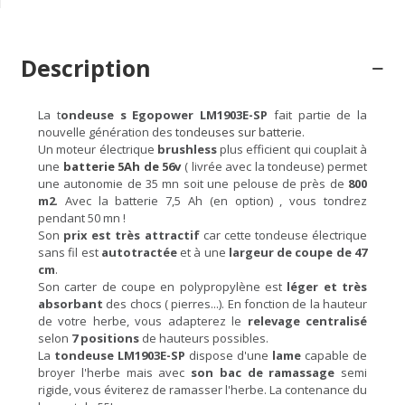
Description
La t
ondeuse s Egopower LM1903E-SP
fait partie de la
nouvelle génération des
tondeuses sur batterie
.
Un moteur électrique
brushless
plus efficient qui couplait à
une
batterie 5Ah de 56v
( livrée avec la tondeuse) permet
une autonomie de 35 mn soit une pelouse de près de
800
m2
. Avec la batterie 7,5 Ah (en option) , vous tondrez
pendant 50 mn !
Son
prix est très attractif
car cette tondeuse électrique
sans fil est
autotractée
et à une
largeur de coupe de 47
cm
.
Son carter de coupe en polypropylène est
léger et très
absorbant
des chocs ( pierres...). En fonction de la hauteur
de votre herbe, vous adapterez le
relevage centralisé
selon
7 positions
de hauteurs possibles.
La
tondeuse LM1903E-SP
dispose d'une
lame
capable de
broyer l'herbe mais avec
son bac de ramassage
semi
rigide, vous éviterez de ramasser l'herbe. La contenance du