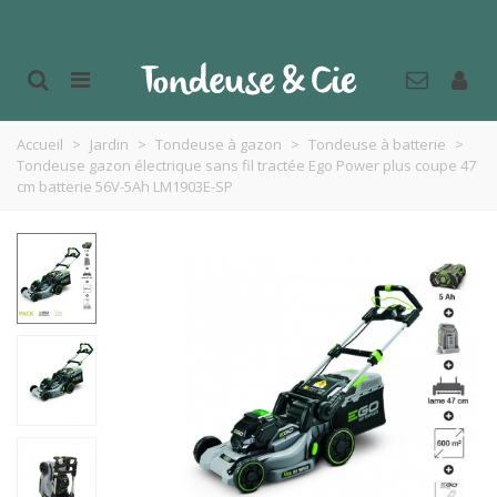
Accueil
>
Jardin
>
Tondeuse à gazon
>
Tondeuse à batterie
>
Tondeuse gazon électrique sans fil tractée Ego Power plus coupe 47
cm batterie 56V-5Ah LM1903E-SP