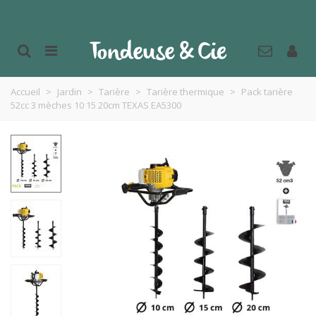
Accueil
>
Jardin
>
Tarière
>
Tarière thermique
>
Pack tarière
52cc 3 mèches 10 15 20cm TEXAS EA5300