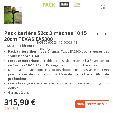
Pack tarière 52cc 3 mèches 10 15
20cm TEXAS EA5300
EA5300-90063110-90063111-
TEXAS
Référence:
90063112
Pack tarière thermique
2 temps Texas EA5300 pour
creuser des
trous
et
forer le sol
.
Foreuse motorisée
utilisable par 1 seule personne livré avec son lot
de
3 vrilles 10-15-20 cm
. Rallonge de 40cm disponible en option.
Motorisation dynamique
51,2 cc
développant une puissance de
1,9cv
pour
percer des trous
jusqu'à
25cm de diamètre et 70cm de
profondeur.
Confortable grâce une excellente prise en main avec son guidon
double.
Garantie 2 ans.
315,90 €
30%
D'ÉCONOMIE
453,90 €