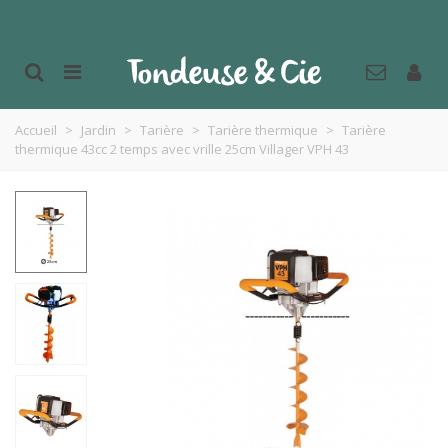
Accueil
>
Jardin
>
Tarière
>
Tarière thermique
>
Tarière
thermique 43cc 2 temps avec vrille 25cm Villager VPH 43