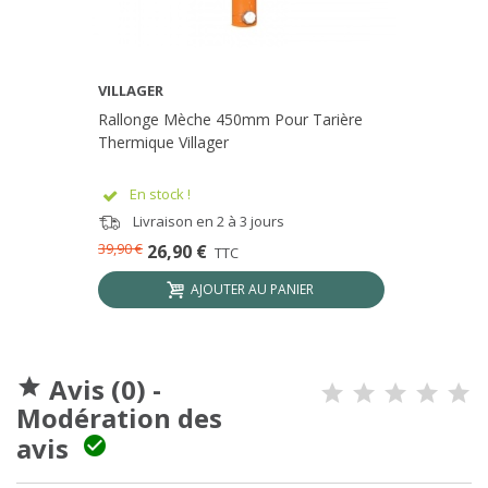
VILLAGER
Rallonge Mèche 450mm Pour Tarière
Thermique Villager
En stock !
Livraison en 2 à 3 jours
39,90 €
26,90 €
TTC
AJOUTER AU PANIER
Avis (0) -

Modération des
avis
