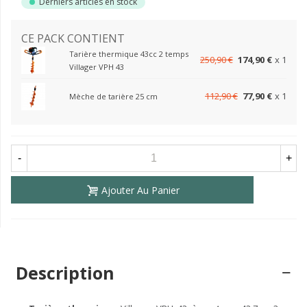
Derniers articles en stock
CE PACK CONTIENT
Tarière thermique 43cc 2 temps
250,90 €
174,90 €
x 1
Villager VPH 43
112,90 €
77,90 €
x 1
Mèche de tarière 25 cm
-
+
Ajouter Au Panier
Description