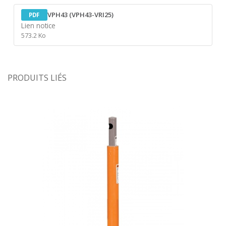
VPH43 (VPH43-VRI25)
PDF
Lien notice
573.2 Ko
PRODUITS LIÉS