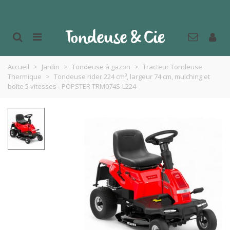
Accueil
>
Jardin
>
Tondeuse à gazon
>
Tracteur Tondeuse
Thermique
>
Tondeuse rider 224 cm³, largeur 74 cm, mulching et
boîte 5 vitesses - POPSTER TRM074S-L224