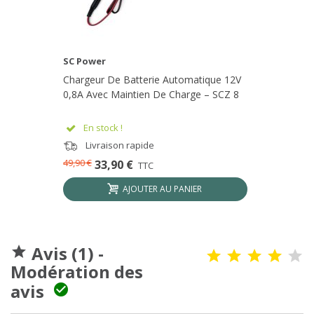
SC Power
Chargeur De Batterie Automatique 12V
0,8A Avec Maintien De Charge – SCZ 8
En stock !
Livraison rapide
49,90 €
33,90 €
TTC
AJOUTER AU PANIER
Avis (1) -

Modération des
avis
