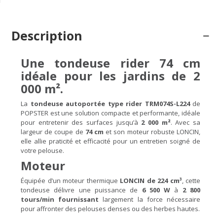
Description
Une tondeuse rider 74 cm
idéale pour les jardins de 2
000 m².
La
tondeuse autoportée type rider TRM074S-L224
de
POPSTER est une solution compacte et performante, idéale
pour entretenir des surfaces jusqu’à
2 000 m²
. Avec sa
largeur de coupe de
74 cm
et son moteur robuste LONCIN,
elle allie praticité et efficacité pour un entretien soigné de
votre pelouse.
Moteur
Équipée d’un moteur thermique
LONCIN de 224 cm³
, cette
tondeuse délivre une puissance de
6 500 W
à
2 800
tours/min fournissant
largement la force nécessaire
pour affronter des pelouses denses ou des herbes hautes.