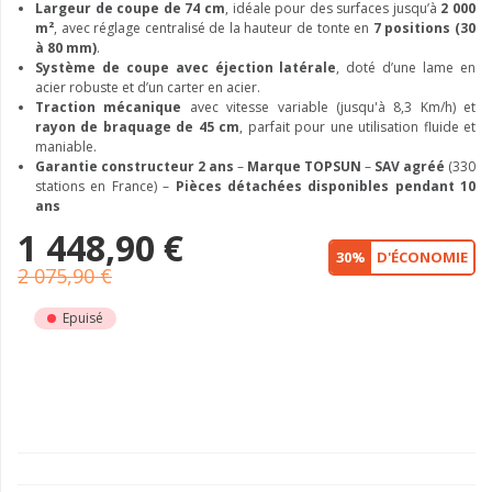
Largeur de coupe de 74 cm
, idéale pour des surfaces jusqu’à
2 000
m²
, avec réglage centralisé de la hauteur de tonte en
7 positions (30
à 80 mm)
.
Système de coupe avec éjection latérale
, doté d’une lame en
acier robuste et d’un carter en acier.
Traction mécanique
avec vitesse variable (jusqu'à 8,3 Km/h) et
rayon de braquage de 45 cm
, parfait pour une utilisation fluide et
maniable.
Garantie constructeur 2 ans
–
Marque TOPSUN
–
SAV agréé
(330
stations en France) –
Pièces détachées disponibles pendant 10
ans
1 448,90 €
30%
D'ÉCONOMIE
2 075,90 €
Epuisé