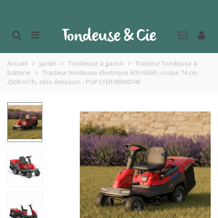
Accueil
>
Jardin
>
Tondeuse à gazon
>
Tracteur Tondeuse à
batterie
>
Tracteur tondeuse électrique 60V/60Ah, coupe 74 cm,
2500 m²/h, zéro émission - POPSTER BRM074E