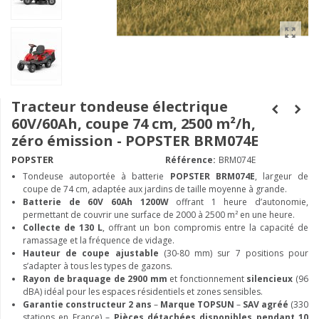
Tracteur tondeuse électrique
60V/60Ah, coupe 74 cm, 2500 m²/h,
zéro émission - POPSTER BRM074E
POPSTER
Référence:
BRM074E
Tondeuse autoportée à batterie
POPSTER BRM074E
, largeur de
coupe de 74 cm, adaptée aux jardins de taille moyenne à grande.
Batterie de 60V 60Ah 1200W
offrant 1 heure d’autonomie,
permettant de couvrir une surface de 2000 à 2500 m² en une heure.
Collecte de 130 L
, offrant un bon compromis entre la capacité de
ramassage et la fréquence de vidage.
Hauteur de coupe ajustable
(30-80 mm) sur 7 positions pour
s’adapter à tous les types de gazons.
Rayon de braquage de 2900 mm
et fonctionnement
silencieux
(96
dBA) idéal pour les espaces résidentiels et zones sensibles.
Garantie constructeur 2 ans
–
Marque TOPSUN
–
SAV agréé
(330
stations en France) –
Pièces détachées disponibles pendant 10