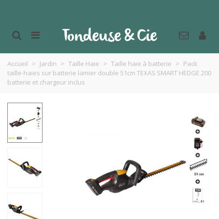
Accueil
>
Jardin
>
Taille Haie
>
Taille haie à batterie
>
Pack
taille-haies sur batterie lamier double 51cm TEXAS SMART HEDGE 200
batterie et chargeur inclus