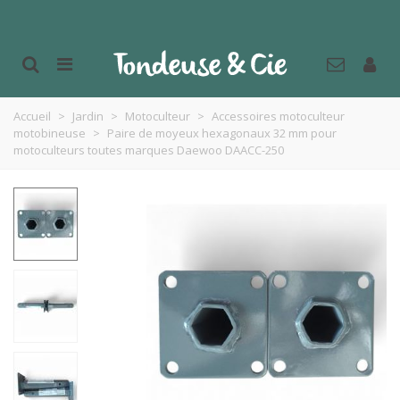
Accueil
>
Jardin
>
Motoculteur
>
Accessoires motoculteur
motobineuse
>
Paire de moyeux hexagonaux 32 mm pour
motoculteurs toutes marques Daewoo DAACC-250