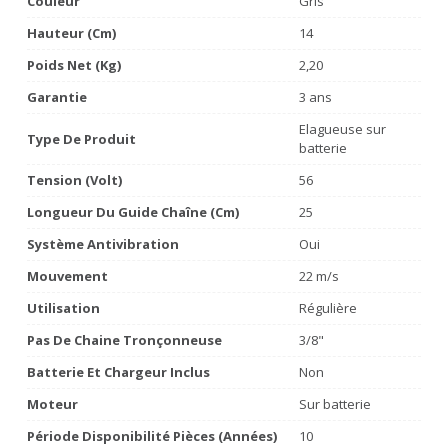
Couleur
Gris
Hauteur (cm)
14
Poids Net (Kg)
2,20
Garantie
3 ans
Elagueuse sur
Type De Produit
batterie
Tension (volt)
56
Longueur Du Guide Chaîne (cm)
25
Système Antivibration
Oui
Mouvement
22 m/s
Utilisation
Régulière
Pas De Chaine Tronçonneuse
3/8"
Batterie Et Chargeur Inclus
Non
Moteur
Sur batterie
Période Disponibilité Pièces (années)
10