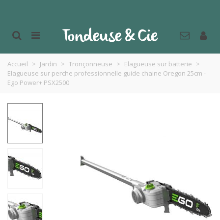
Accueil
>
Jardin
>
Tronçonneuse
>
Elagueuse sur batterie
>
Elagueuse sur perche professionnelle guide chaine Oregon 25cm -
Ego Power+ PSX2500