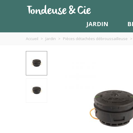
JARDIN
B
Accueil
>
Jardin
>
Pièces détachées débroussailleuse
>