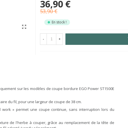
36,90 €
53,90 €
En stock !
-
+
 uniquement sur les modèles de coupe bordure EGO Power ST1500E
aire du fil, pour une largeur de coupe de 38 cm.
 work » permet une coupe continue, sans interruption lors du
texture de l'herbe à couper, grâce au remplacement de la tête de
un fil adapté (vendu séparément).