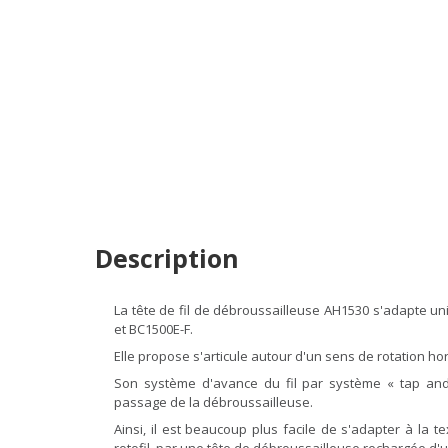
Description
La tête de fil de débroussailleuse AH1530 s'adapte
et BC1500E-F.
Elle propose s'articule autour d'un sens de rotation hor
Son système d'avance du fil par système « tap and
passage de la débroussailleuse.
Ainsi, il est beaucoup plus facile de s'adapter à la 
rotofil, par une tête de débroussailleuse rechargée d'