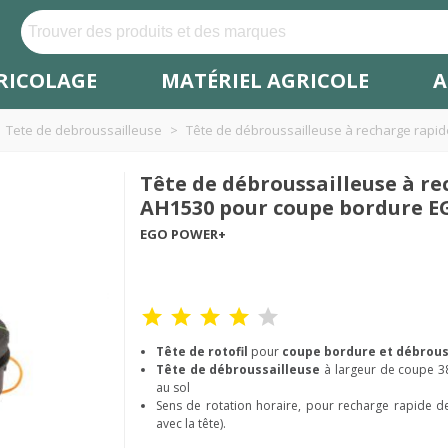
RICOLAGE
MATÉRIEL AGRICOLE
A
Tete de debroussailleuse
>
Tête de débroussailleuse à recharge rapi
Tête de débroussailleuse à re
AH1530 pour coupe bordure 
EGO POWER+
Tête de rotofil
pour
coupe bordure et débrous
Tête de débroussailleuse
à largeur de coupe 3
au sol
Sens de rotation horaire, pour recharge rapide 
avec la tête).