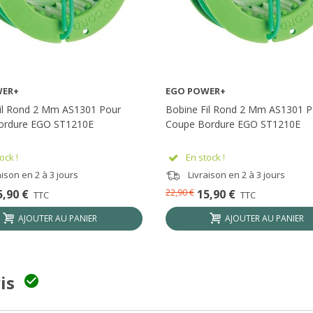
WER+
EGO POWER+
AFFICHER PLUS
AFFICHER PLUS
il Rond 2 Mm AS1301 Pour
Bobine Fil Rond 2 Mm AS1301 P
ordure EGO ST1210E
Coupe Bordure EGO ST1210E
ock !
En stock !
ison en 2 à 3 jours
Livraison en 2 à 3 jours
22,90 €
5,90 €
15,90 €
TTC
TTC
AJOUTER AU PANIER
AJOUTER AU PANIER
vis
