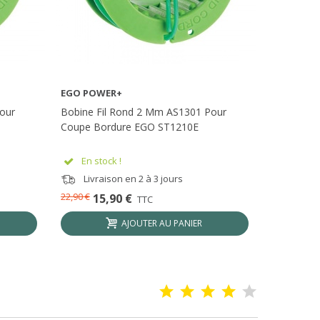
EGO POWER+
EGO POW
AFFICHER PLUS
our
Bobine Fil Rond 2 Mm AS1301 Pour
Debroussai
Coupe Bordure EGO ST1210E
STA1500E
PH1400
En stock !
Epuis
Livraison en 2 à 3 jours
Livrai
22,90 €
173,90 €
15,90 €
1
TTC
AJOUTER AU PANIER