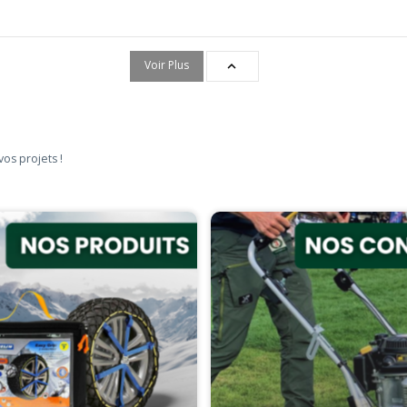
Voir Plus

vos projets !