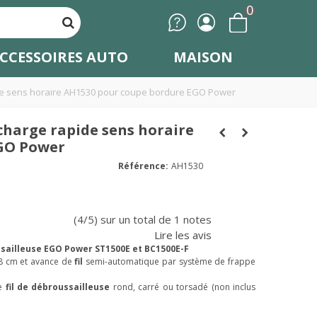
0
CCESSOIRES AUTO
MAISON
de sens horaire AH1530 pour coupe bordure EGO Power
charge rapide sens horaire
EGO Power
Référence:
AH1530
(4/5) sur un total de 1 notes
Lire les avis
sailleuse EGO Power ST1500E et BC1500E-F
8 cm et avance de
fil
semi-automatique par système de frappe
de
fil de débroussailleuse
rond, carré ou torsadé (non inclus