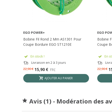
EGO POWER+
EGO PO
AFFICHER PLUS
Bobine Fil Rond 2 Mm AS1301 Pour
Bobine F
Coupe Bordure EGO ST1210E
Coupe B
En stock !
En st
Livraison en 2 à 3 jours
Livra
22,90 €
22,90 €
15,90 €
1
TTC
AJOUTER AU PANIER
Avis (1) - Modération des a
