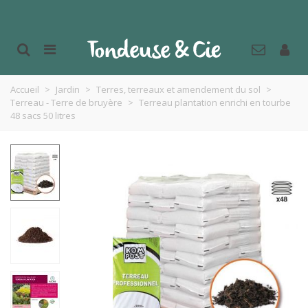
Accueil
>
Jardin
>
Terres, terreaux et amendement du sol
>
Terreau - Terre de bruyère
>
Terreau plantation enrichi en tourbe
48 sacs 50 litres