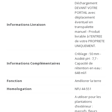
Déchargement
DEVANT VOTRE
PORTAIL avec
déplacement
éventuel en
Informations Livraison
transpalette
manuel - Produit
livrable à l'ENTREE
de votre PROPRIETE
UNIQUEMENT.
Criblage : 50 mm -
Acidité pH : 7,7 -
Informations Complémentaires
Capacité de
rétention en eau :
648 ml/l
Fonction
Améliorer la terre
Homologation
NFU 44-551
A utiliser pour les
plantations
d’extérieur :
massifs, fleurs