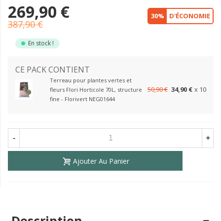
269,90 €
30%
D'ÉCONOMIE
387,90 €
En stock !
CE PACK CONTIENT
Terreau pour plantes vertes et
50,90 €
34,90 €
x 10
fleurs Flori Horticole 70L, structure
fine - Florivert NEG01644
-
+
Ajouter Au Panier
Description