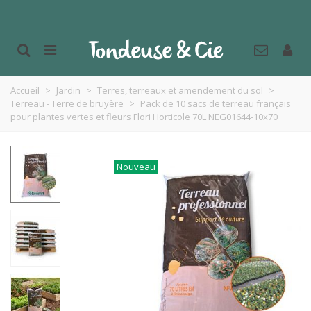
Accueil
>
Jardin
>
Terres, terreaux et amendement du sol
>
Terreau - Terre de bruyère
>
Pack de 10 sacs de terreau français
pour plantes vertes et fleurs Flori Horticole 70L NEG01644-10x70
Nouveau