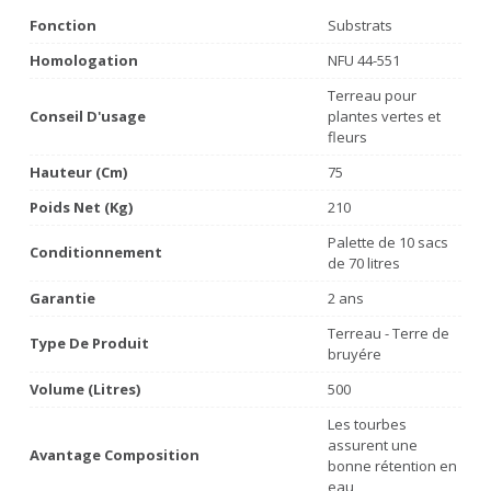
Fonction
Substrats
Homologation
NFU 44-551
Terreau pour
Conseil D'usage
plantes vertes et
fleurs
Hauteur (cm)
75
Poids Net (Kg)
210
Palette de 10 sacs
Conditionnement
de 70 litres
Garantie
2 ans
Terreau - Terre de
Type De Produit
bruyére
Volume (litres)
500
Les tourbes
assurent une
Avantage Composition
bonne rétention en
eau