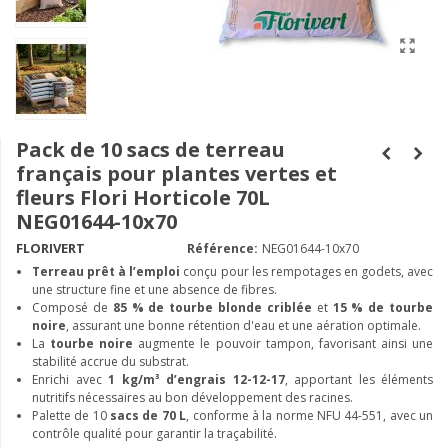
Pack de 10 sacs de terreau
français pour plantes vertes et
fleurs Flori Horticole 70L
NEG01644-10x70
FLORIVERT
Référence:
NEG01644-10x70
Terreau prêt à l’emploi
conçu pour les rempotages en godets, avec
une structure fine et une absence de fibres.
Composé de
85 % de tourbe blonde criblée
et
15 % de tourbe
noire
, assurant une bonne rétention d'eau et une aération optimale.
La
tourbe noire
augmente le pouvoir tampon, favorisant ainsi une
stabilité accrue du substrat.
Enrichi avec
1 kg/m³ d’engrais 12-12-17
, apportant les éléments
nutritifs nécessaires au bon développement des racines.
Palette de 10
sacs de 70 L
, conforme à la norme NFU 44-551, avec un
contrôle qualité pour garantir la traçabilité.