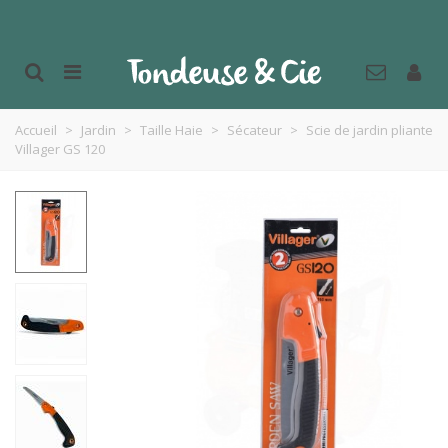
Accueil
>
Jardin
>
Taille Haie
>
Sécateur
>
Scie de jardin pliante
Villager GS 120