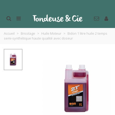
Accueil
>
Bricolage
>
Huile Moteur
>
Bidon 1 litre huile 2 temps
semi-synthétique haute qualité avec doseur