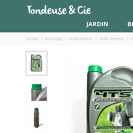
JARDIN
B
Accueil
>
Bricolage
>
Huile Moteur
>
Huile 4 temps
>
H