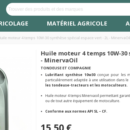
RICOLAGE
MATÉRIEL AGRICOLE
A
uile moteur 4 temps 10W-30 synthèse spécial espace vert - 2L - MinervaOi
Huile moteur 4 temps 10W-30 s
- MinervaOil
TONDEUSE ET COMPAGNIE
Lubrifiant synthèse 10w30
conçue pour les m
particulièrement adaptée à une utilisation dans 
les tondeuse-tracteurs et les motoculteurs.
Huile moteur 4 temps Minervaoil permettant garant
ou de tout autre équipement de motoculture.
Conforme aux normes API SL – CF.
15,50 €