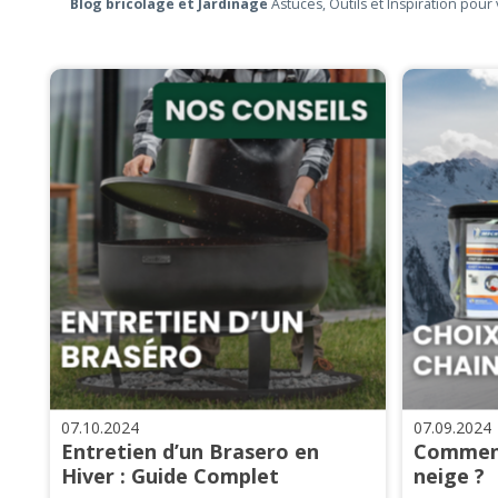
Blog bricolage et Jardinage
Astuces, Outils et Inspiration pour 
07.10.2024
07.09.2024
Entretien d’un Brasero en
Comment
Hiver : Guide Complet
neige ?