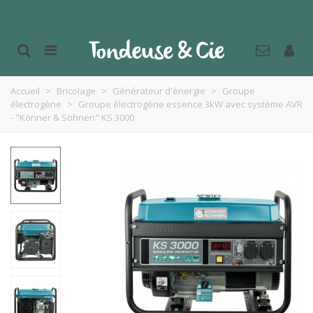
Accueil
>
Bricolage
>
Générateur d'énergie
>
Groupe
électrogène
>
Groupe électrogène essence 3kW avec système AVR
- "Könner & Söhnen" KS 3000