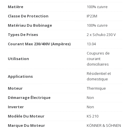
Matière
100% cuivre
Classe De Protection
IP23M
Matériau Du Bobinage
100% cuivre
Types De Prises
2 x Schuko 230 V
Courant Max 230/400V (Ampères)
13.04
Coupures de
Utilisation
courant
domiciliaires
Résidentiel et
Applications
domestique
Moteur
Thermique
Démarrage Électrique
Non
Inverter
Non
Modèle Du Moteur
KS 210
Marque Du Moteur
KÖNNER & SÖHNEN