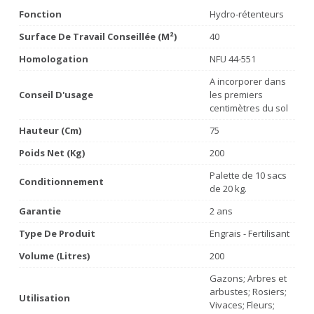
Fonction
Hydro-rétenteurs
Surface De Travail Conseillée (m²)
40
Homologation
NFU 44-551
A incorporer dans
Conseil D'usage
les premiers
centimètres du sol
Hauteur (cm)
75
Poids Net (Kg)
200
Palette de 10 sacs
Conditionnement
de 20 kg.
Garantie
2 ans
Type De Produit
Engrais - Fertilisant
Volume (litres)
200
Gazons; Arbres et
arbustes; Rosiers;
Utilisation
Vivaces; Fleurs;