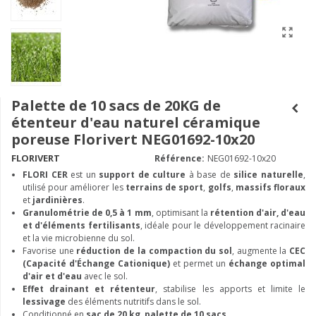
Palette de 10 sacs de 20KG de
étenteur d'eau naturel céramique
poreuse Florivert NEG01692-10x20
FLORIVERT
Référence:
NEG01692-10x20
FLORI CER
est un
support de culture
à base de
silice naturelle
,
utilisé pour améliorer les
terrains de sport
,
golfs
,
massifs floraux
et
jardinières
.
Granulométrie de 0,5 à 1 mm
, optimisant la
rétention d'air, d'eau
et d'éléments fertilisants
, idéale pour le développement racinaire
et la vie microbienne du sol.
Favorise une
réduction de la compaction du sol
, augmente la
CEC
(Capacité d'Échange Cationique)
et permet un
échange optimal
d'air et d'eau
avec le sol.
Effet drainant et rétenteur
, stabilise les apports et limite le
lessivage
des éléments nutritifs dans le sol.
Conditionné en
sac de 20 kg, palette de 10 sacs.