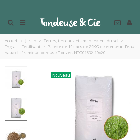
Accueil
>
Jardin
>
Terres, terreaux et amendement du sol
>
Engrais - Fertilisant
>
Palette de 10 sacs de 20KG de étenteur d'eau
naturel céramique poreuse Florivert NEG01692-10x20
Nouveau