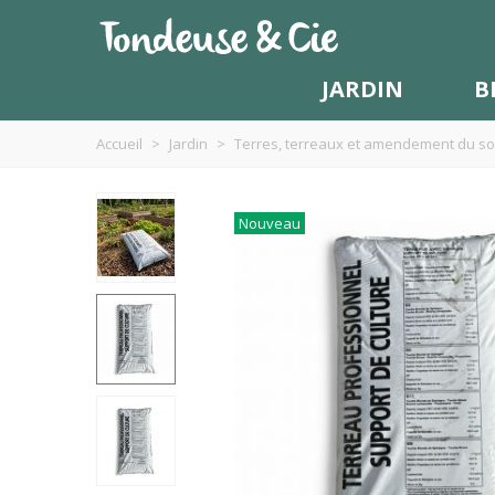
JARDIN
B
Accueil
>
Jardin
>
Terres, terreaux et amendement du so
Nouveau