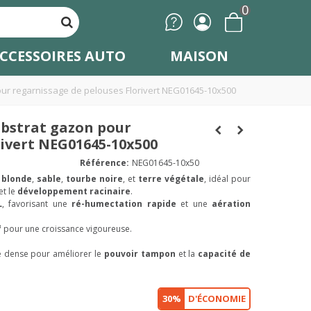
0
CCESSOIRES AUTO
MAISON
pour regarnissage de pelouses Florivert NEG01645-10x500
substrat gazon pour
rivert NEG01645-10x500
Référence:
NEG01645-10x50
 blonde
,
sable
,
tourbe noire
, et
terre végétale
, idéal pour
et le
développement racinaire
.
L
, favorisant une
ré-humectation rapide
et une
aération
³
pour une croissance vigoureuse.
re dense pour améliorer le
pouvoir tampon
et la
capacité de
30%
D'ÉCONOMIE