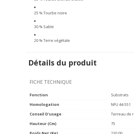
25 % Tourbe noire
30 % Sable
20 % Terre végétale
Détails du produit
FICHE TECHNIQUE
Fonction
Substrats
Homologation
NFU 44-551
Conseil D'usage
Terreau de r
Hauteur (cm)
75
Poids Net (Kg)
230,00