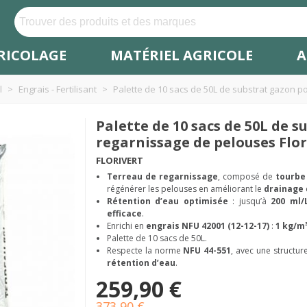
RICOLAGE
MATÉRIEL AGRICOLE
A
l
>
Engrais - Fertilisant
>
Palette de 10 sacs de 50L de substrat gazon 
Palette de 10 sacs de 50L de 
regarnissage de pelouses Flo
FLORIVERT
Terreau de regarnissage
, composé de
tourbe
régénérer les pelouses en améliorant le
drainage
Rétention d’eau optimisée
: jusqu’à
200 ml/
efficace
.
Enrichi en
engrais NFU 42001 (12-12-17)
:
1 kg/m
Palette de 10 sacs de 50L.
Respecte la norme
NFU 44-551
, avec une structu
rétention d’eau
.
259,90 €
373,90 €