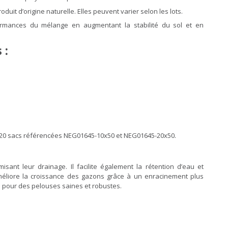
duit d’origine naturelle. Elles peuvent varier selon les lots.
ormances du mélange en augmentant la stabilité du sol et en
 :
 de 20 sacs référencées NEG01645-10x50 et NEG01645-20x50.
isant leur drainage. Il facilite également la rétention d’eau et
améliore la croissance des gazons grâce à un enracinement plus
ale pour des pelouses saines et robustes.