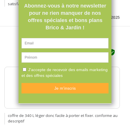
satisfait de mon achat.
Par THIERRY B. le 01/09/2025





coffre au top






Qualité du produit





Description du produit
coffre de 340 L léger donc facile à porter et fixer. conforme au
descriptif