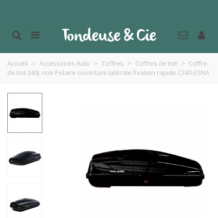
Accueil
>
Accessoires Auto
>
Coffres
>
Coffres de toit
>
Coffre
de toit 340L noir Polaire ouverture latérale fixation rapide C340-ESNA