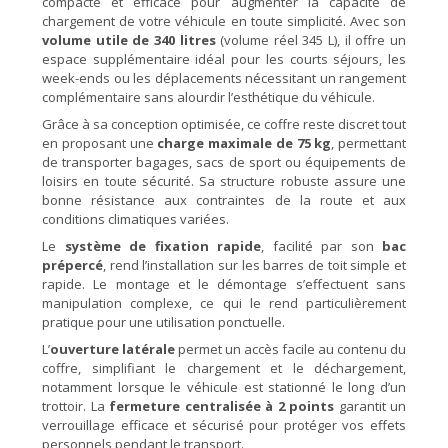
compacte et efficace pour augmenter la capacité de
chargement de votre véhicule en toute simplicité. Avec son
volume utile de 340 litres
(volume réel 345 L), il offre un
espace supplémentaire idéal pour les courts séjours, les
week-ends ou les déplacements nécessitant un rangement
complémentaire sans alourdir l’esthétique du véhicule.
Grâce à sa conception optimisée, ce coffre reste discret tout
en proposant une
charge maximale de 75 kg
, permettant
de transporter bagages, sacs de sport ou équipements de
loisirs en toute sécurité. Sa structure robuste assure une
bonne résistance aux contraintes de la route et aux
conditions climatiques variées.
Le
système de fixation rapide
, facilité par son
bac
prépercé
, rend l’installation sur les barres de toit simple et
rapide. Le montage et le démontage s’effectuent sans
manipulation complexe, ce qui le rend particulièrement
pratique pour une utilisation ponctuelle.
L’
ouverture latérale
permet un accès facile au contenu du
coffre, simplifiant le chargement et le déchargement,
notamment lorsque le véhicule est stationné le long d’un
trottoir. La
fermeture centralisée à 2 points
garantit un
verrouillage efficace et sécurisé pour protéger vos effets
personnels pendant le transport.