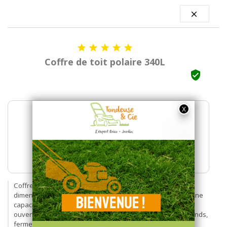






Coffre de toit polaire 340L






Qualité du produit





Description du produit
Coffre léger et de bonne qualité, montage très facile,
dimensions passe-partout, ni gros gros, ni trop petit avec une
capacité de 340 litres, chargement très pratique avec son
ouverture latérale même avec des personnes pas très grands,
fermeture à clé sécurisée, correspond à mes besoins et