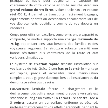
pratique et fiable pour augmenter la capacité de
chargement de votre véhicule en toute sécurité. Avec son
grand volume de 440 litres
(volume utile 430 L et volume
réel 455 L), il permet de transporter facilement bagages,
équipements sportifs ou accessoires encombrants lors de
vos déplacements quotidiens comme de vos départs en
vacances.
Conçu pour offrir un excellent compromis entre capacité et
compacité, ce modèle supporte une
charge maximale de
75 kg
, répondant ainsi aux besoins des familles et des
voyageurs réguliers. Sa structure robuste garantit une
bonne résistance aux contraintes de la route et aux
variations climatiques.
Le système de
fixation rapide
simplifie l’installation sur
vos barres de toit. Grâce à son
bac prépercé
, le montage
est rapide, précis et accessible, sans manipulation
complexe. Vous gagnez du temps lors de l’installation ou du
démontage selon vos besoins.
L’
ouverture latérale
facilite le chargement et le
déchargement du coffre, notamment lorsque le véhicule est
stationné le long d’un trottoir. La
fermeture centralisée à
3 points
assure un verrouillage uniforme et sécurisé,
protégeant efficacement vos effets personnels pendant le