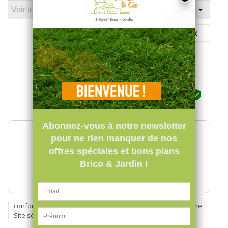






Top






Qualité du produit





Description du produit
conforme à la description, Livraison rapide et sans problème,
Site sérieux, réponses rapides, meilleurs prix