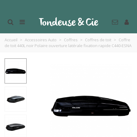
Accueil
>
Accessoires Auto
>
Coffres
>
Coffres de toit
>
Coffre
de toit 440L noir Polaire ouverture latérale fixation rapide C440-ESNA