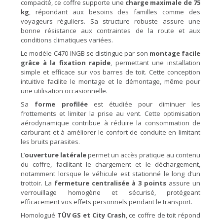
compacité, ce coffre supporte une
charge maximale de 75
kg
, répondant aux besoins des familles comme des
voyageurs réguliers. Sa structure robuste assure une
bonne résistance aux contraintes de la route et aux
conditions climatiques variées.
Le modèle C470-INGB se distingue par son
montage facile
grâce à la fixation rapide
, permettant une installation
simple et efficace sur vos barres de toit. Cette conception
intuitive facilite le montage et le démontage, même pour
une utilisation occasionnelle.
Sa
forme profilée
est étudiée pour diminuer les
frottements et limiter la prise au vent. Cette optimisation
aérodynamique contribue à réduire la consommation de
carburant et à améliorer le confort de conduite en limitant
les bruits parasites.
L’
ouverture latérale
permet un accès pratique au contenu
du coffre, facilitant le chargement et le déchargement,
notamment lorsque le véhicule est stationné le long d’un
trottoir. La
fermeture centralisée à 3 points
assure un
verrouillage homogène et sécurisé, protégeant
efficacement vos effets personnels pendant le transport.
Homologué
TÜV GS et City Crash
, ce coffre de toit répond