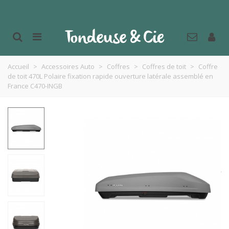
Accueil
>
Accessoires Auto
>
Coffres
>
Coffres de toit
>
Coffre
de toit 470L Polaire fixation rapide ouverture latérale assemblé en
France C470-INGB