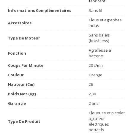
fabricant
Informations Complémentaires
Sans fil
Clous et agraphes
Accessoires
inclus
Sans balais
Type De Moteur
(brushless)
Agrafeuse à
Fonction
batterie
Coups Par Minute
20 c/mn
Couleur
Orange
Hauteur (cm)
26
Poids Net (Kg)
2,30
Garantie
2 ans
Cloueuse et pistolet
agrafeur
Type De Produit
électriques
portatifs