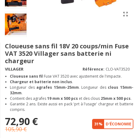
Cloueuse sans fil 18V 20 coups/min Fuse
VAT 3520 Villager sans batterie ni
chargeur
VILLAGER
Référence:
CLO-VAT3520
Cloueuse sans fil
Fuse VAT 3520 avec ajustement de l'impacte.
Chargeur et batterie non inclus
.
Longueur des
agrafes 15mm-25mm
. Longueur des
clous 15mm-
32mm
.
Contient des agrafes
19 mm x 500 pcs
et des clous
25mm x 500 pcs
.
Garantie 2 ans. Existe aussi en pack 'prt à l'usage' chargeur et batterie
compris.
72,90 €
31%
D'ÉCONOMIE
105,90 €