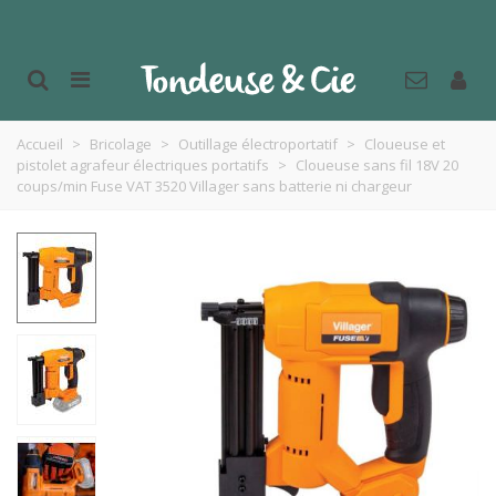
Accueil
>
Bricolage
>
Outillage électroportatif
>
Cloueuse et
pistolet agrafeur électriques portatifs
>
Cloueuse sans fil 18V 20
coups/min Fuse VAT 3520 Villager sans batterie ni chargeur