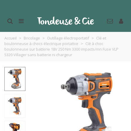
Accueil
>
Bricolage
>
Outillage électroportatif
>
Clé et
boulonneuse à chocs électrique portative
>
Clé à choc
boulonneuse sur batterie 18V 250 Nm 3300 impacts/mn Fuse VLP
5320 Villager sans batterie ni chargeur