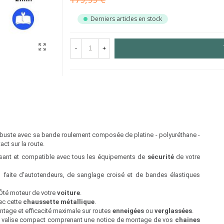
Derniers articles en stock
-
+
robuste avec sa bande roulement composée de platine - polyuréthane -
ct sur la route.
risant et compatible avec tous les équipements de
sécurité
de votre
 faite d'autotendeurs, de sanglage croisé et de bandes élastiques
Ôté moteur de votre
voiture
.
ec cette
chaussette métallique
.
age et efficacité maximale sur routes
enneigées
ou
verglassées
.
ne valise compact comprenant une notice de montage de vos
chaines