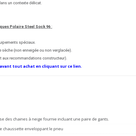
dans un contexte délicat.
ques Polaire Steel Sock 96
:
quipements spéciaux.
ute sèche (non enneigée ou non verglacée).
 aux recommandations constructeur).
 avant tout achat en cliquant sur ce lien.
se des chaines à neige fournie incluant une paire de gants.
e chaussette enveloppant le pneu