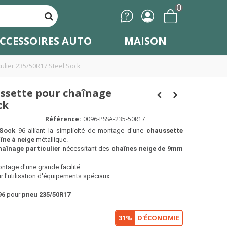
0
CCESSOIRES AUTO
MAISON
ulier 235/50R17 Steel Sock
ssette pour chaînage
ck
Référence:
0096-PSSA-235-50R17
 Sock
96 alliant la simplicité de montage d'une
chaussette
îne à neige
métallique.
haînage particulier
nécessitant des
chaînes neige de 9mm
ntage d'une grande facilité.
 l'utilisation d'équipements spéciaux.
96
pour
pneu 235/50R17
31%
D'ÉCONOMIE