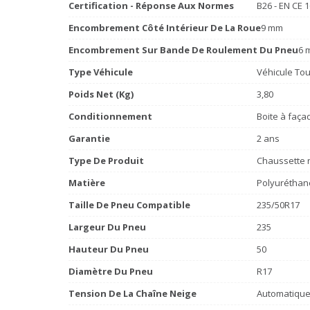
Certification - Réponse Aux Normes
B26 - EN CE 
Encombrement Côté Intérieur De La Roue
9 mm
Encombrement Sur Bande De Roulement Du Pneu
6 
Type Véhicule
Véhicule Tou
Poids Net (Kg)
3,80
Conditionnement
Boite à faça
Garantie
2 ans
Type De Produit
Chaussette n
Matière
Polyuréthane
Taille De Pneu Compatible
235/50R17
Largeur Du Pneu
235
Hauteur Du Pneu
50
Diamètre Du Pneu
R17
Tension De La Chaîne Neige
Automatiqu