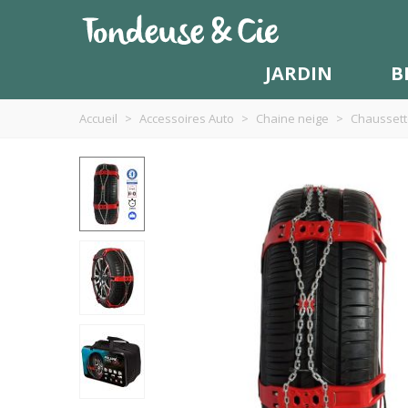
JARDIN
B
Accueil
>
Accessoires Auto
>
Chaine neige
>
Chaussett