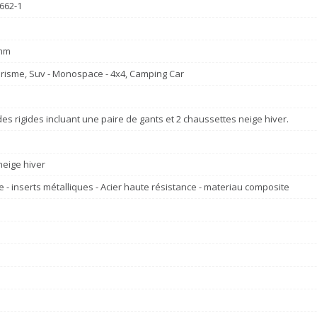
1662-1
mm
risme, Suv - Monospace - 4x4, Camping Car
des rigides incluant une paire de gants et 2 chaussettes neige hiver.
eige hiver
 - inserts métalliques - Acier haute résistance - materiau composite
e