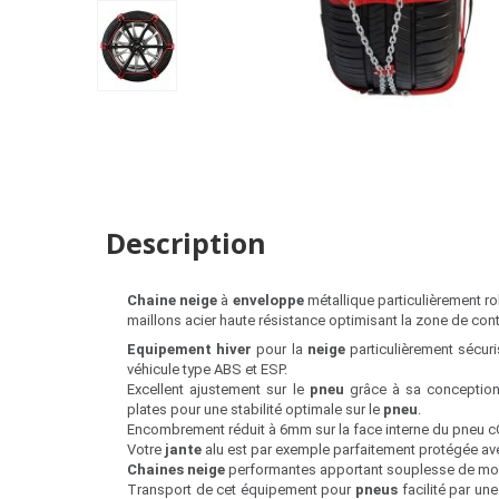
Description
Chaine neige
à
enveloppe
métallique particulièrement 
maillons acier haute résistance optimisant la zone de conta
Equipement hiver
pour la
neige
particulièrement sécu
véhicule type ABS et ESP.
Excellent ajustement sur le
pneu
grâce à sa conception
plates pour une stabilité optimale sur le
pneu
.
Encombrement réduit à 6mm sur la face interne du pneu c
Votre
jante
alu est par exemple parfaitement protégée av
Chaines neige
performantes apportant souplesse de mont
Transport de cet équipement pour
pneus
facilité par u