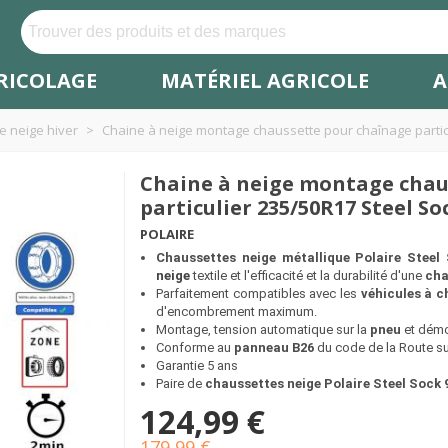
RICOLAGE
MATÉRIEL AGRICOLE
A
e neige hiver
>
Chaine à neige montage chaussette pour chaînage partic
Chaine à neige montage chau
particulier 235/50R17 Steel So
POLAIRE
Chaussettes neige métallique
Polaire Steel
neige
textile et l'efficacité et la durabilité d'une
cha
Parfaitement compatibles avec les
véhicules à c
d'encombrement maximum.
Montage, tension automatique sur la
pneu
et démo
Conforme au
panneau B26
du code de la Route sur
Garantie 5 ans
Paire de
chaussettes neige
Polaire Steel
Sock 
124,99 €
179,99 €