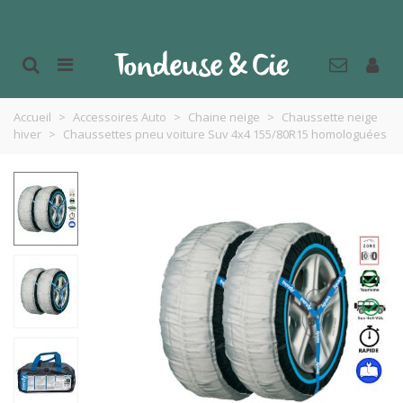
Accueil
>
Accessoires Auto
>
Chaine neige
>
Chaussette neige
hiver
>
Chaussettes pneu voiture Suv 4x4 155/80R15 homologuées