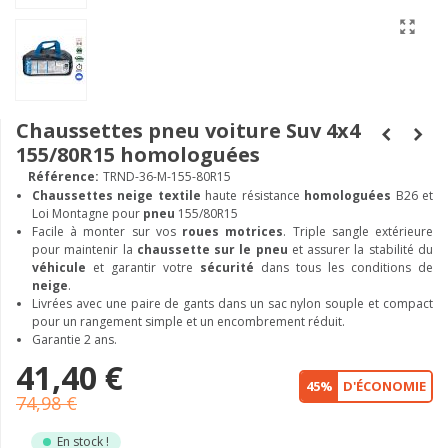
Chaussettes pneu voiture Suv 4x4
155/80R15 homologuées
Référence:
TRND-36-M-155-80R15
Chaussettes neige textile
haute résistance
homologuées
B26 et
Loi Montagne pour
pneu
155/80R15
Facile à monter sur vos
roues motrices
. Triple sangle extérieure
pour maintenir la
chaussette sur le pneu
et assurer la stabilité du
véhicule
et garantir votre
sécurité
dans tous les conditions de
neige
.
Livrées avec une paire de gants dans un sac nylon souple et compact
pour un rangement simple et un encombrement réduit.
Garantie 2 ans.
41,40 €
45%
D'ÉCONOMIE
74,98 €
En stock !