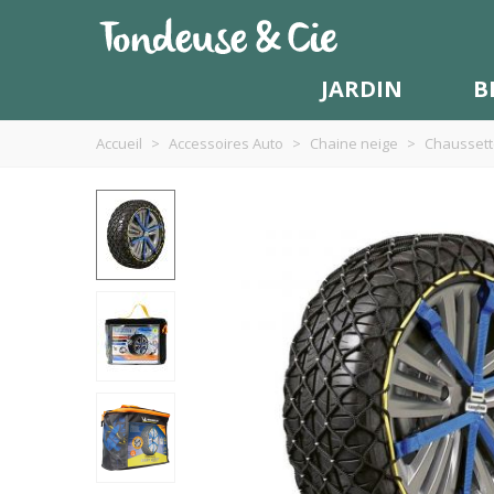
JARDIN
B
Accueil
>
Accessoires Auto
>
Chaine neige
>
Chaussett