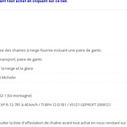
ant tout achat en cliquant sur ce lien.
se des chaines à neige fournie incluant une paire de gants.
ransport, paire de gants
la neige et la glace
t Michelin
e
62-1 (loi montagne)
XP R-12-781 à 40 km/h / TI BFH-12-D1B1 / V5121 GEPRÜFT 2009121
ulter la liste d'affectation de chaîne avant tout achat en vous rendant sur c