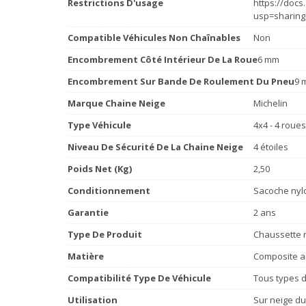
Restrictions D'usage
https://doc
usp=sharing
Compatible Véhicules Non Chaînables
Non
Encombrement Côté Intérieur De La Roue
6 mm
Encombrement Sur Bande De Roulement Du Pneu
9 
Marque Chaine Neige
Michelin
Type Véhicule
4x4 - 4 roue
Niveau De Sécurité De La Chaine Neige
4 étoiles
Poids Net (Kg)
2,50
Conditionnement
Sacoche nylo
Garantie
2 ans
Type De Produit
Chaussette n
Matière
Composite a
Compatibilité Type De Véhicule
Tous types d
Utilisation
Sur neige du