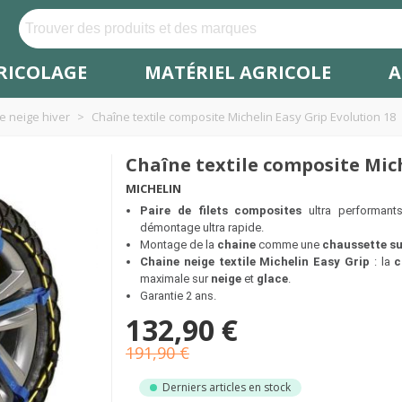
RICOLAGE
MATÉRIEL AGRICOLE
A
e neige hiver
>
Chaîne textile composite Michelin Easy Grip Evolution 18
Chaîne textile composite Mich
MICHELIN
Paire de filets composites
ultra performant
démontage ultra rapide.
Montage de la
chaine
comme une
chaussette su
Chaine neige textile Michelin Easy Grip
: la
c
maximale sur
neige
et
glace
.
Garantie 2 ans.
132,90 €
191,90 €
Derniers articles en stock