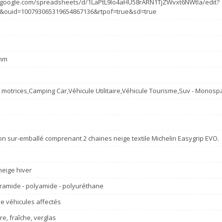
s.google.com/spreadsheets/d/1LaPtL9Io4aHU58rARN1TjZWvxt6NWtla/edit?
&ouid=100793065319654867136&rtpof=true&sd=true
mm
s motrices,Camping Car,Véhicule Utilitaire,Véhicule Tourisme,Suv - Monosp
n sur-emballé comprenant 2 chaines neige textile Michelin Easygrip EVO.
eige hiver
ramide - polyamide - polyuréthane
e véhicules affectés
re, fraîche, verglas