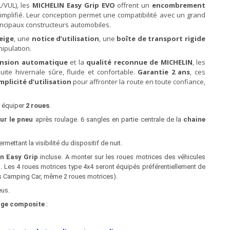
L/VUL), les
MICHELIN Easy Grip EVO
offrent un
encombrement
simplifié. Leur conception permet une compatibilité avec un grand
incipaux constructeurs automobiles.
eige
, une
notice d’utilisation
, une
boîte de transport rigide
nipulation.
nsion automatique
et la
qualité reconnue de MICHELIN
, les
te hivernale sûre, fluide et confortable.
Garantie 2 ans
, ces
plicité d’utilisation
pour affronter la route en toute confiance,
 équiper
2 roues
.
ur le pneu
après roulage. 6 sangles en partie centrale de la
chaine
ettant la visibilité du dispositif de nuit.
in Easy Grip
incluse. A monter sur les roues motrices des véhicules
). Les 4 roues motrices type 4x4 seront équipés préférentiellement de
es Camping Car, même 2 roues motrices).
eus.
ige composite
: