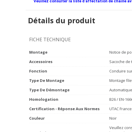
Veuillez consulter la liste d'affectation de chaîne av
Détails du produit
FICHE TECHNIQUE
Montage
Notice de po
Accessoires
Sacoche de t
Fonction
Conduire sur 
Type De Montage
Montage file
Type De Démontage
Automatiqu
Homologation
B26 / EN-166
Certification - Réponse Aux Normes
UTAC France 
Couleur
Noir
Veuillez cons