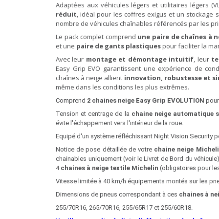
Adaptées aux véhicules légers et utilitaires légers (V
réduit
, idéal pour les coffres exigus et un stockage 
nombre de véhicules chaînables référencés par les pr
Le pack complet comprend
une paire de chaînes à n
et une
paire de gants plastiques
pour faciliter la ma
Avec leur
montage et démontage intuitif
, leur
te
Easy Grip EVO garantissent une expérience de condui
chaînes à neige allient
innovation, robustesse et sim
même dans les conditions les plus extrêmes.
Comprend
2 chaines neige Easy Grip
EVOLUTION
pour
Tension et centrage de la
chaine neige automatique s
évite l'échappement vers l'intérieur de la roue.
Equipé d'un système réfléchissant Night Vision Security perm
Notice de pose détaillée de votre
chaine neige Michel
chainables uniquement (voir le Livret de Bord du véhicule
4
chaines à neige textile Michelin
(obligatoires pour l
Vitesse limitée à 40 km/h équipements montés sur les pn
Dimensions de pneus correspondant à ces
chaines à ne
255/70R16, 265/70R16, 255/65R17 et 255/60R18.