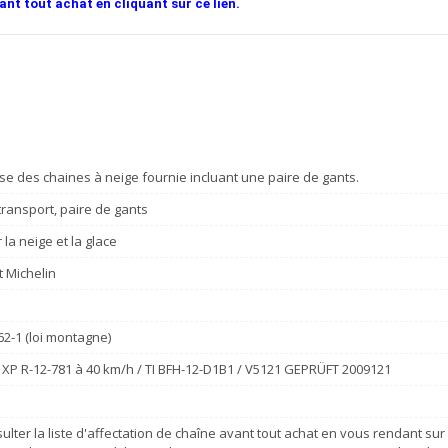
ant tout achat en cliquant sur ce lien.
se des chaines à neige fournie incluant une paire de gants.
ransport, paire de gants
la neige et la glace
t Michelin
e
62-1 (loi montagne)
XP R-12-781 à 40 km/h / TI BFH-12-D1B1 / V5121 GEPRÜFT 2009121
ulter la liste d'affectation de chaîne avant tout achat en vous rendant sur c