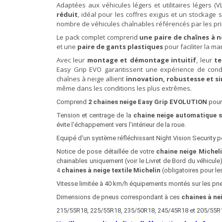
Adaptées aux véhicules légers et utilitaires légers (V
réduit
, idéal pour les coffres exigus et un stockage 
nombre de véhicules chaînables référencés par les pr
Le pack complet comprend
une paire de chaînes à n
et une
paire de gants plastiques
pour faciliter la ma
Avec leur
montage et démontage intuitif
, leur
te
Easy Grip EVO garantissent une expérience de condui
chaînes à neige allient
innovation, robustesse et sim
même dans les conditions les plus extrêmes.
Comprend
2 chaines neige Easy Grip
EVOLUTION
pour
Tension et centrage de la
chaine neige automatique s
évite l'échappement vers l'intérieur de la roue.
Equipé d'un système réfléchissant Night Vision Security perm
Notice de pose détaillée de votre
chaine neige Michel
chainables uniquement (voir le Livret de Bord du véhicule
4
chaines à neige textile Michelin
(obligatoires pour l
Vitesse limitée à 40 km/h équipements montés sur les pn
Dimensions de pneus correspondant à ces
chaines à ne
215/55R18, 225/55R18, 235/50R18, 245/45R18 et 205/55R