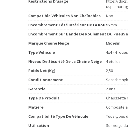
Restrictions D'usage
https://doc
usp=sharing
Compatible Véhicules Non Chaînables
Non
Encombrement Côté Intérieur De La Roue
6 mm
Encombrement Sur Bande De Roulement Du Pneu
9 
Marque Chaine Neige
Michelin
Type Véhicule
4x4 - 4 roue
Niveau De Sécurité De La Chaine Neige
4 étoiles
Poids Net (Kg)
2,50
Conditionnement
Sacoche nylo
Garantie
2 ans
Type De Produit
Chaussette n
Matière
Composite a
Compatibilité Type De Véhicule
Tous types d
Utilisation
Sur neige du