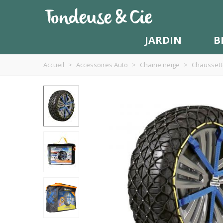
JARDIN
B
Accueil
>
Accessoires Auto
>
Chaine neige
>
Chaussett