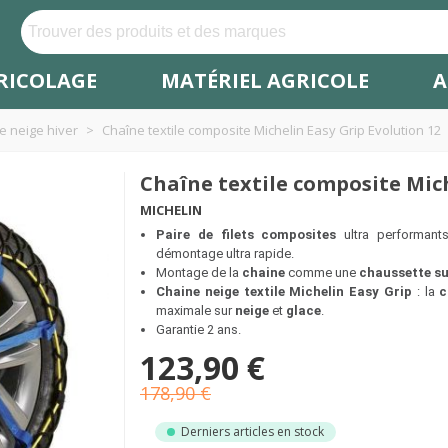
RICOLAGE
MATÉRIEL AGRICOLE
A
e neige hiver
>
Chaîne textile composite Michelin Easy Grip Evolution 12
Chaîne textile composite Mich
MICHELIN
Paire de filets composites
ultra performant
démontage ultra rapide.
Montage de la
chaine
comme une
chaussette su
Chaine neige textile Michelin Easy Grip
: la
c
maximale sur
neige
et
glace
.
Garantie 2 ans.
123,90 €
178,90 €
Derniers articles en stock