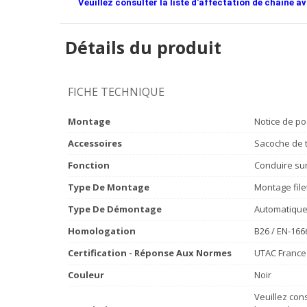
Veuillez consulter la liste d'affectation de chaîne av
Détails du produit
FICHE TECHNIQUE
Montage
Notice de po
Accessoires
Sacoche de t
Fonction
Conduire sur 
Type De Montage
Montage file
Type De Démontage
Automatiqu
Homologation
B26 / EN-166
Certification - Réponse Aux Normes
UTAC France 
Couleur
Noir
Veuillez cons