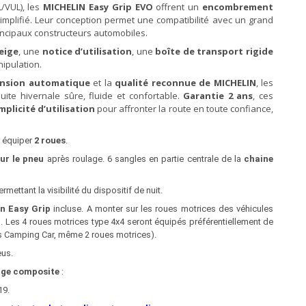
L/VUL), les
MICHELIN Easy Grip EVO
offrent un
encombrement
simplifié. Leur conception permet une compatibilité avec un grand
incipaux constructeurs automobiles.
eige
, une
notice d’utilisation
, une
boîte de transport rigide
nipulation.
nsion automatique
et la
qualité reconnue de MICHELIN
, les
te hivernale sûre, fluide et confortable.
Garantie 2 ans
, ces
plicité d’utilisation
pour affronter la route en toute confiance,
 équiper
2 roues
.
ur le pneu
après roulage. 6 sangles en partie centrale de la
chaine
ettant la visibilité du dispositif de nuit.
in Easy Grip
incluse. A monter sur les roues motrices des véhicules
). Les 4 roues motrices type 4x4 seront équipés préférentiellement de
es Camping Car, même 2 roues motrices).
eus.
ige composite
:
19.