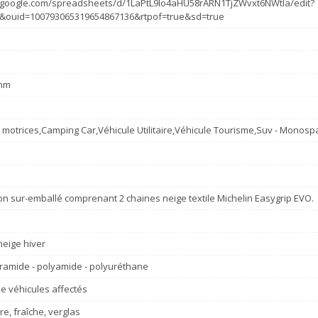
s.google.com/spreadsheets/d/1LaPtL9Io4aHU58rARN1TjZWvxt6NWtla/edit?
&ouid=100793065319654867136&rtpof=true&sd=true
mm
s motrices,Camping Car,Véhicule Utilitaire,Véhicule Tourisme,Suv - Monosp
n sur-emballé comprenant 2 chaines neige textile Michelin Easygrip EVO.
eige hiver
ramide - polyamide - polyuréthane
e véhicules affectés
re, fraîche, verglas