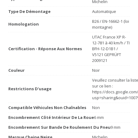
Michelin
Type De Démontage
Automatique
B26 / EN-16662-1 (loi
Homologation
montagne)
UTAC France XP R-
12-781 à 40 km/h / TI
Certification - Réponse Aux Normes
BFH-12-D1B1 /
V5121 GEPRÜFT
2009121
Couleur
Noir
Veuillez consulter la lis
sur ce lien :
Restrictions D'usage
https://docs.google.co
usp=sharing&ouid=1007
Compatible Véhicules Non Chaînables
Non
Encombrement Côté Intérieur De La Roue
6 mm
Encombrement Sur Bande De Roulement Du Pneu
9 mm
Marque Chaine Neige
Michelin