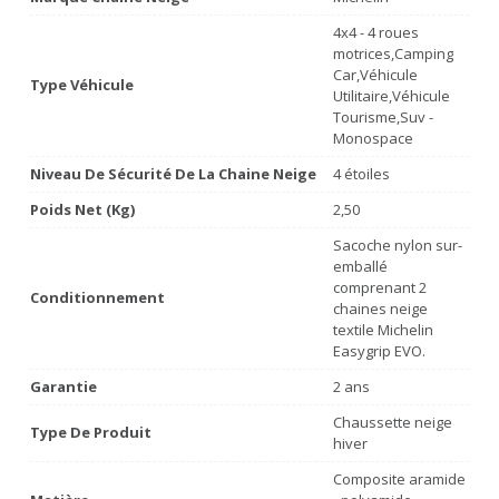
4x4 - 4 roues
motrices,Camping
Car,Véhicule
Type Véhicule
Utilitaire,Véhicule
Tourisme,Suv -
Monospace
Niveau De Sécurité De La Chaine Neige
4 étoiles
Poids Net (Kg)
2,50
Sacoche nylon sur-
emballé
comprenant 2
Conditionnement
chaines neige
textile Michelin
Easygrip EVO.
Garantie
2 ans
Chaussette neige
Type De Produit
hiver
Composite aramide