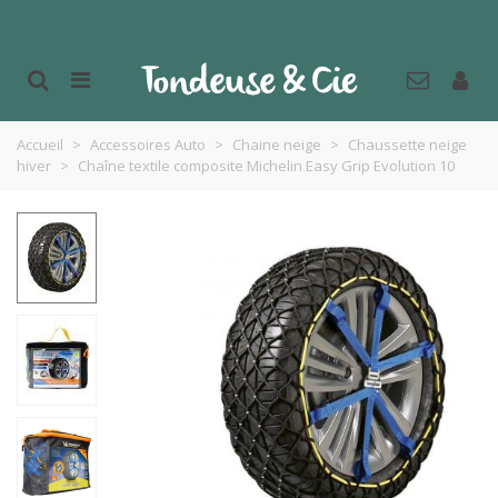
Accueil
>
Accessoires Auto
>
Chaine neige
>
Chaussette neige
hiver
>
Chaîne textile composite Michelin Easy Grip Evolution 10