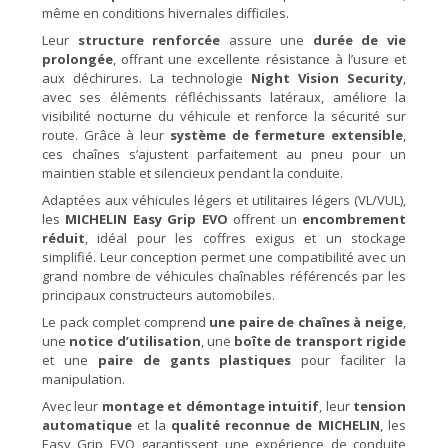
même en conditions hivernales difficiles.
Leur
structure renforcée
assure une
durée de vie
prolongée
, offrant une excellente résistance à l’usure et
aux déchirures. La technologie
Night Vision Security
,
avec ses éléments réfléchissants latéraux, améliore la
visibilité nocturne du véhicule et renforce la sécurité sur
route. Grâce à leur
système de fermeture extensible
,
ces chaînes s’ajustent parfaitement au pneu pour un
maintien stable et silencieux pendant la conduite.
Adaptées aux véhicules légers et utilitaires légers (VL/VUL),
les
MICHELIN Easy Grip EVO
offrent un
encombrement
réduit
, idéal pour les coffres exigus et un stockage
simplifié. Leur conception permet une compatibilité avec un
grand nombre de véhicules chaînables référencés par les
principaux constructeurs automobiles.
Le pack complet comprend
une paire de chaînes à neige
,
une
notice d’utilisation
, une
boîte de transport rigide
et une
paire de gants plastiques
pour faciliter la
manipulation.
Avec leur
montage et démontage intuitif
, leur
tension
automatique
et la
qualité reconnue de MICHELIN
, les
Easy Grip EVO garantissent une expérience de conduite